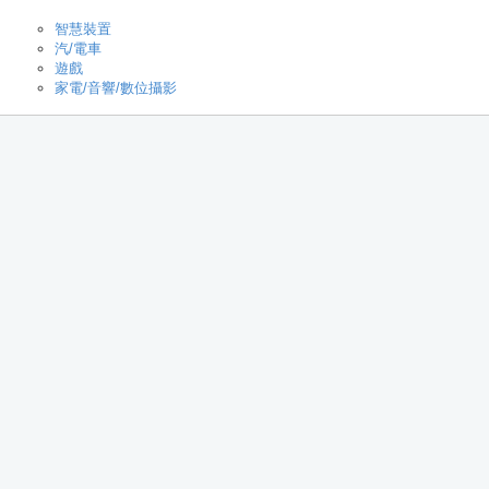
智慧裝置
汽/電車
遊戲
家電/音響/數位攝影