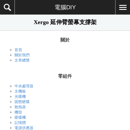
電腦DIY
Xergo 延伸臂螢幕支撐架
關於
首頁
關於我們
文章總覽
零組件
中央處理器
主機板
光碟機
固態硬碟
散熱器
機殼
硬碟機
記憶體
電源供應器