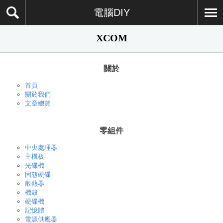
電腦DIY
XCOM
關於
首頁
關於我們
文章總覽
零組件
中央處理器
主機板
光碟機
固態硬碟
散熱器
機殼
硬碟機
記憶體
電源供應器