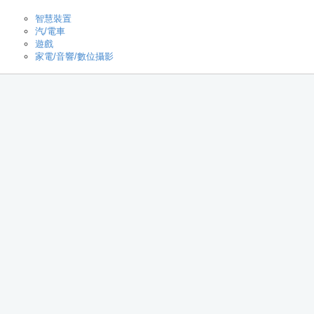
智慧裝置
汽/電車
遊戲
家電/音響/數位攝影