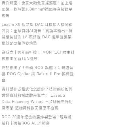
實測解密：免買大砲免買搖滾區！加上增
距鏡一秒解鎖1600mm超遠距專業級追星
視角
Luxsin X8 智慧型 DAC 耳機擴大機開箱
評測：全球首創AI調音！高功率輸出＋智
慧組抗偵測＋8 顆旗艦 DAC 雙單聲道架
構就是要給你發燒聲
為成立十週年而打造！ MONTECH君主科
技推出全新TEN機殼
終於推出了！華碩 ROG 旗艦 2.1 聲道音
響 ROG Gjallar 與 Raikiri II Pro 搖桿登
台
資料誤刪或格式化怎麼辦？技術頗析如何
透過資料救援軟體來幫忙： EaseUS
Data Recovery Wizard 三步驟簡單好用
且專業 這樣資料救回復原率極高
ROG 20週年紀念特展炸裂登場！現場體
驗打卡再抽ROG ALLY掌機