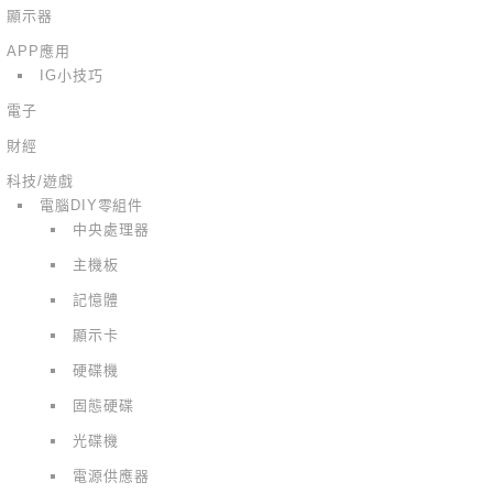
顯示器
APP應用
IG小技巧
電子
財經
科技/遊戲
電腦DIY零組件
中央處理器
主機板
記憶體
顯示卡
硬碟機
固態硬碟
光碟機
電源供應器