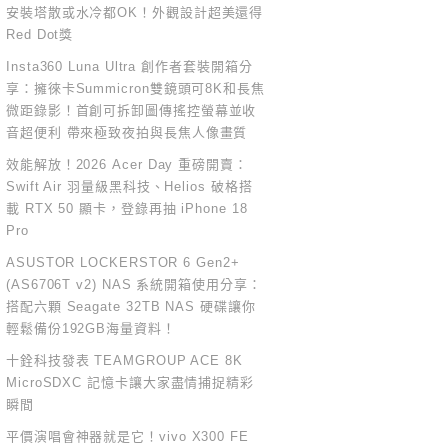
安裝塔散或水冷都OK！外觀設計超美還得
Red Dot獎
Insta360 Luna Ultra 創作者套裝開箱分
享：擁徠卡Summicron雙鏡頭可8K和長焦
微距錄影！首創可拆卸圖傳搖控螢幕並收
音超便利 帶來極致夜拍與長焦人像畫質
效能解放！2026 Acer Day 重磅開賣：
Swift Air 羽量級黑科技、Helios 破格搭
載 RTX 50 顯卡，登錄再抽 iPhone 18
Pro
ASUSTOR LOCKERSTOR 6 Gen2+
(AS6706T v2) NAS 系統開箱使用分享：
搭配六顆 Seagate 32TB NAS 硬碟讓你
輕鬆備份192GB海量資料！
十銓科技發表 TEAMGROUP ACE 8K
MicroSDXC 記憶卡讓大家盡情捕捉精彩
瞬間
平價演唱會神器就是它！vivo X300 FE