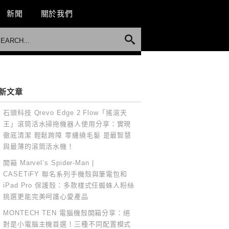
新聞
關於我們
新文章
石頭科技 Qrevo Edge 2 Flow「搖滾天
王」滾筒活水掃拖機器人使用分享：實現
徹底清潔 輕鬆跨障 零纏繞毛髮 是最智慧
與最薄的滾筒活水機！
開箱 Marvel’s Spider-Man |
CASETiFY 聯名系列手機殼與筆電包和
iPad Pro 保護殼：多款樣式任蜘蛛人粉絲
挑選更能完美呵護心愛產品
MONTECH TEN 電腦機殼開箱分享：絕
對是小電腦主機首選！三種不同配置模式