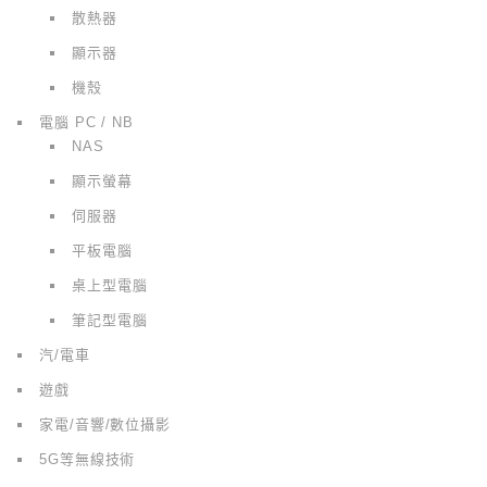
散熱器
顯示器
機殼
電腦 PC / NB
NAS
顯示螢幕
伺服器
平板電腦
桌上型電腦
筆記型電腦
汽/電車
遊戲
家電/音響/數位攝影
5G等無線技術