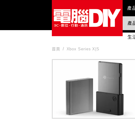
Mai
產
產
國
生
首頁
Xbox Series X|S
Xbox Series X|S