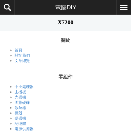
電腦DIY
X7200
關於
首頁
關於我們
文章總覽
零組件
中央處理器
主機板
光碟機
固態硬碟
散熱器
機殼
硬碟機
記憶體
電源供應器