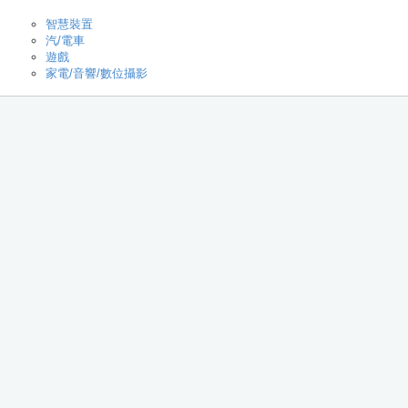
智慧裝置
汽/電車
遊戲
家電/音響/數位攝影