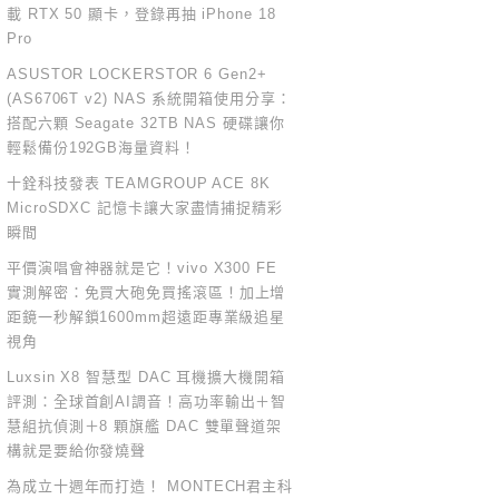
載 RTX 50 顯卡，登錄再抽 iPhone 18
Pro
ASUSTOR LOCKERSTOR 6 Gen2+
(AS6706T v2) NAS 系統開箱使用分享：
搭配六顆 Seagate 32TB NAS 硬碟讓你
輕鬆備份192GB海量資料！
十銓科技發表 TEAMGROUP ACE 8K
MicroSDXC 記憶卡讓大家盡情捕捉精彩
瞬間
平價演唱會神器就是它！vivo X300 FE
實測解密：免買大砲免買搖滾區！加上增
距鏡一秒解鎖1600mm超遠距專業級追星
視角
Luxsin X8 智慧型 DAC 耳機擴大機開箱
評測：全球首創AI調音！高功率輸出＋智
慧組抗偵測＋8 顆旗艦 DAC 雙單聲道架
構就是要給你發燒聲
為成立十週年而打造！ MONTECH君主科