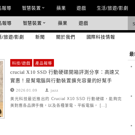
n Menu
品報導
智慧裝置
蘋果
遊戲
生活/旅遊/影劇
品報導
智慧裝置
蘋果
遊戲
際科技情報
活/旅遊/影劇
新聞
關於我們
國際科技情報
最
科技/遊戲
產品報導
crucial X10 SSD 行動硬碟開箱評測分享：高速又
實惠！是幫電腦與行動裝置擴充容量的好幫手
2026.01.09
jazz
美光科技最近推出的 Crucial X10 SSD 行動硬碟，能夠完
美對應各品牌手機，以及各種筆電、平板電腦， […]