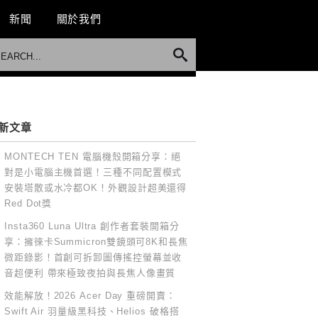
新聞
關於我們
新文章
MONTECH TEN 電腦機殼開箱分享：絕
對是小電腦主機首選！三種不同配置模式
安裝塔散或水冷都OK！外觀設計超美還得
Red Dot獎
Insta360 Luna Ultra 創作者套裝開箱分
享：擁徠卡Summicron雙鏡頭可8K和長焦
微距錄影！首創可拆卸圖傳搖控螢幕並收
音超便利 帶來極致夜拍與長焦人像畫質
效能解放！2026 Acer Day 重磅開賣：
Swift Air 羽量級黑科技、Helios 破格搭