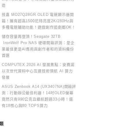
造
技嘉 MO27Q28GR OLED 電競顯示器開
箱！擁有超高1500尼特亮度2K/280Hz與
多種電競輔助功能！遊戲創作追劇都OK！
儲存容量再登頂！Seagate 32TB
IronWolf Pro NAS 硬碟開箱評測：是企
業最佳更是AI應用與創作者和的資料備份
首選
COMPUTEX 2026 AI 發展焦點：安費諾
以次世代資料中心互連技術領航 AI 算力
發展
ASUS Zenbook A14 (UX3407NA)開箱評
測：行動辦公最佳利器！14吋OLED螢幕
竟然只有990公克且續航超過33小時！還
有18核心與80 TOPS算力
類