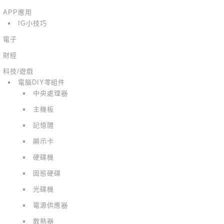
APP應用
IG小技巧
電子
財經
科技/遊戲
電腦DIY零組件
中央處理器
主機板
記憶體
顯示卡
硬碟機
固態硬碟
光碟機
電源供應器
散熱器