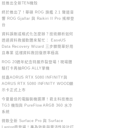
技推出全新TEN機殼
終於推出了！華碩 ROG 旗艦 2.1 聲道音
響 ROG Gjallar 與 Raikiri II Pro 搖桿登
台
資料誤刪或格式化怎麼辦？技術頗析如何
透過資料救援軟體來幫忙： EaseUS
Data Recovery Wizard 三步驟簡單好用
且專業 這樣資料救回復原率極高
ROG 20週年紀念特展炸裂登場！現場體
驗打卡再抽ROG ALLY掌機
技嘉AORUS RTX 5080 INFINITY與
AORUS RTX 5080 INFINITY WOOD顯
示卡正式上市
今夏最佳的電腦裝機選擇！君主科技推出
TG3 機殼與 PureFlow ARGB 360 水冷
系統
微軟全新 Surface Pro 與 Surface
Laptop齊登場！專為效能與靈活性設計打