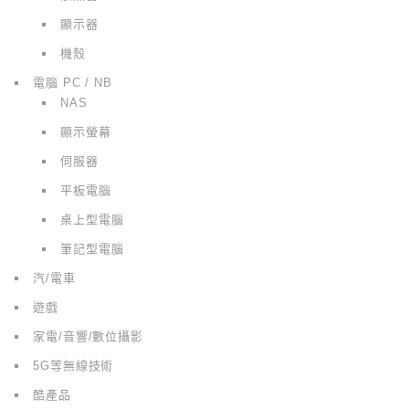
顯示器
機殼
電腦 PC / NB
NAS
顯示螢幕
伺服器
平板電腦
桌上型電腦
筆記型電腦
汽/電車
遊戲
家電/音響/數位攝影
5G等無線技術
酷產品