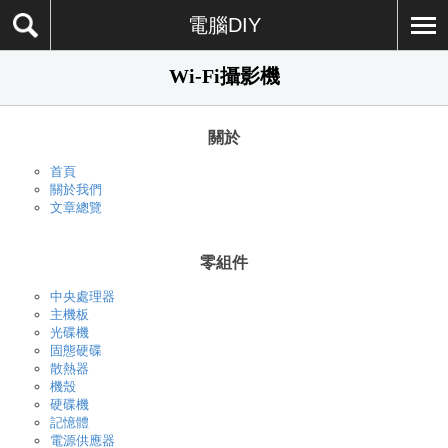
電腦DIY
Wi-Fi攝影機
關於
首頁
關於我們
文章總覽
零組件
中央處理器
主機板
光碟機
固態硬碟
散熱器
機殼
硬碟機
記憶體
電源供應器