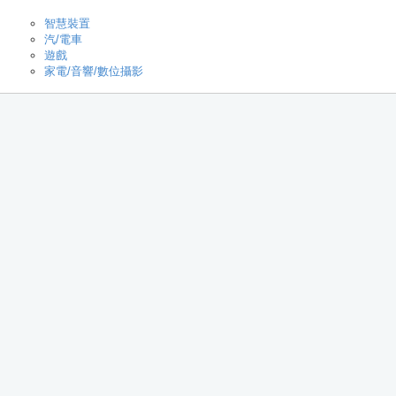
智慧裝置
汽/電車
遊戲
家電/音響/數位攝影