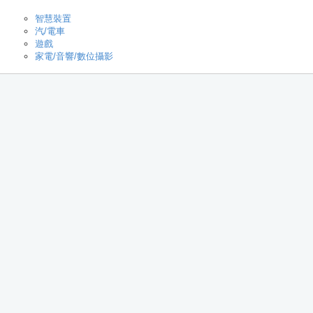
智慧裝置
汽/電車
遊戲
家電/音響/數位攝影