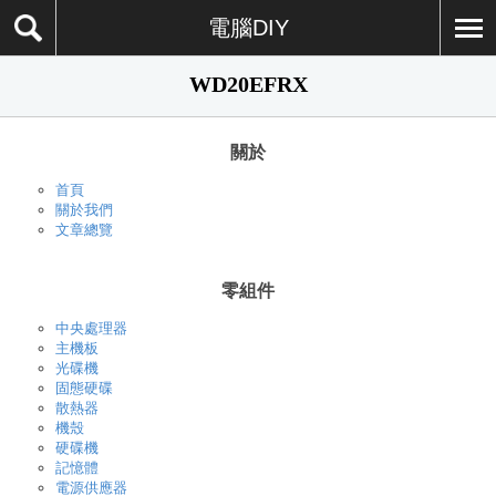
電腦DIY
WD20EFRX
關於
首頁
關於我們
文章總覽
零組件
中央處理器
主機板
光碟機
固態硬碟
散熱器
機殼
硬碟機
記憶體
電源供應器