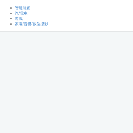
智慧裝置
汽/電車
遊戲
家電/音響/數位攝影