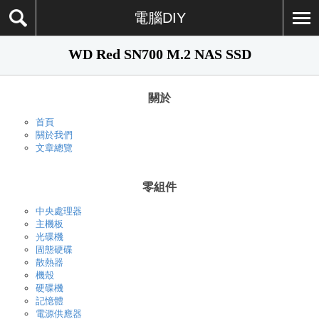
電腦DIY
WD Red SN700 M.2 NAS SSD
關於
首頁
關於我們
文章總覽
零組件
中央處理器
主機板
光碟機
固態硬碟
散熱器
機殼
硬碟機
記憶體
電源供應器