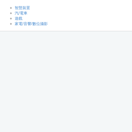
智慧裝置
汽/電車
遊戲
家電/音響/數位攝影