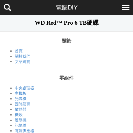
電腦DIY
WD Red™ Pro 6 TB硬碟
關於
首頁
關於我們
文章總覽
零組件
中央處理器
主機板
光碟機
固態硬碟
散熱器
機殼
硬碟機
記憶體
電源供應器