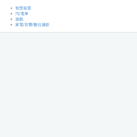
智慧裝置
汽/電車
遊戲
家電/音響/數位攝影