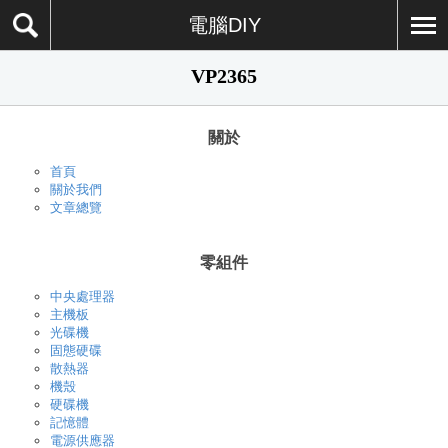
電腦DIY
VP2365
關於
首頁
關於我們
文章總覽
零組件
中央處理器
主機板
光碟機
固態硬碟
散熱器
機殼
硬碟機
記憶體
電源供應器