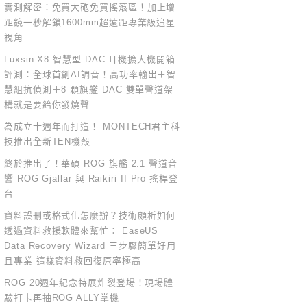
實測解密：免買大砲免買搖滾區！加上增
距鏡一秒解鎖1600mm超遠距專業級追星
視角
Luxsin X8 智慧型 DAC 耳機擴大機開箱
評測：全球首創AI調音！高功率輸出＋智
慧組抗偵測＋8 顆旗艦 DAC 雙單聲道架
構就是要給你發燒聲
為成立十週年而打造！ MONTECH君主科
技推出全新TEN機殼
終於推出了！華碩 ROG 旗艦 2.1 聲道音
響 ROG Gjallar 與 Raikiri II Pro 搖桿登
台
資料誤刪或格式化怎麼辦？技術頗析如何
透過資料救援軟體來幫忙： EaseUS
Data Recovery Wizard 三步驟簡單好用
且專業 這樣資料救回復原率極高
ROG 20週年紀念特展炸裂登場！現場體
驗打卡再抽ROG ALLY掌機