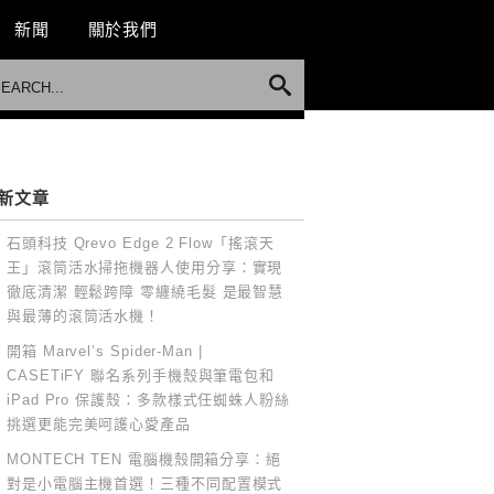
新聞
關於我們
新文章
石頭科技 Qrevo Edge 2 Flow「搖滾天
王」滾筒活水掃拖機器人使用分享：實現
徹底清潔 輕鬆跨障 零纏繞毛髮 是最智慧
與最薄的滾筒活水機！
開箱 Marvel’s Spider-Man |
CASETiFY 聯名系列手機殼與筆電包和
iPad Pro 保護殼：多款樣式任蜘蛛人粉絲
挑選更能完美呵護心愛產品
MONTECH TEN 電腦機殼開箱分享：絕
對是小電腦主機首選！三種不同配置模式