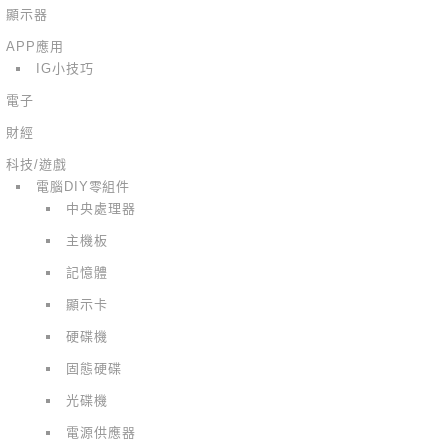
顯示器
APP應用
IG小技巧
電子
財經
科技/遊戲
電腦DIY零組件
中央處理器
主機板
記憶體
顯示卡
硬碟機
固態硬碟
光碟機
電源供應器