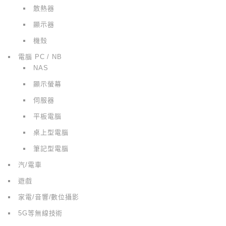
散熱器
顯示器
機殼
電腦 PC / NB
NAS
顯示螢幕
伺服器
平板電腦
桌上型電腦
筆記型電腦
汽/電車
遊戲
家電/音響/數位攝影
5G等無線技術