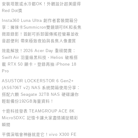
安裝塔散或水冷都OK！外觀設計超美還得
Red Dot獎
Insta360 Luna Ultra 創作者套裝開箱分
享：擁徠卡Summicron雙鏡頭可8K和長焦
微距錄影！首創可拆卸圖傳搖控螢幕並收
音超便利 帶來極致夜拍與長焦人像畫質
效能解放！2026 Acer Day 重磅開賣：
Swift Air 羽量級黑科技、Helios 破格搭
載 RTX 50 顯卡，登錄再抽 iPhone 18
Pro
ASUSTOR LOCKERSTOR 6 Gen2+
(AS6706T v2) NAS 系統開箱使用分享：
搭配六顆 Seagate 32TB NAS 硬碟讓你
輕鬆備份192GB海量資料！
十銓科技發表 TEAMGROUP ACE 8K
MicroSDXC 記憶卡讓大家盡情捕捉精彩
瞬間
平價演唱會神器就是它！vivo X300 FE