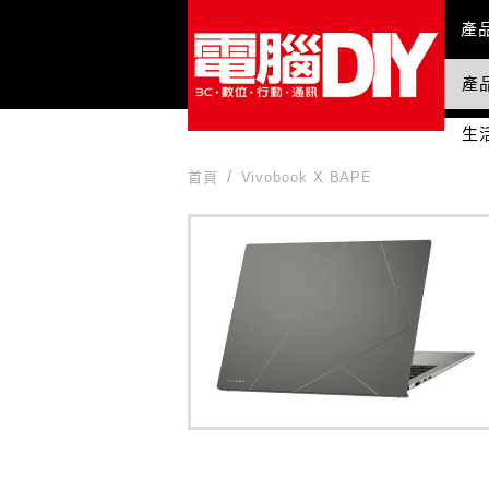
Mai
產
產
國
生
首頁
Vivobook X BAPE
Vivobook X BAPE