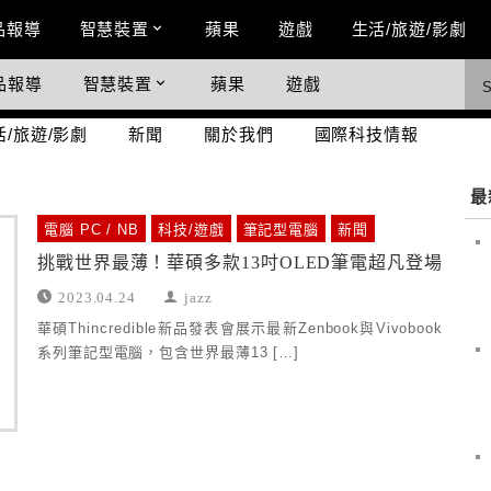
n Menu
品報導
智慧裝置
蘋果
遊戲
生活/旅遊/影劇
品報導
智慧裝置
蘋果
遊戲
際科技情報
活/旅遊/影劇
新聞
關於我們
國際科技情報
最
電腦 PC / NB
科技/遊戲
筆記型電腦
新聞
挑戰世界最薄！華碩多款13吋OLED筆電超凡登場
2023.04.24
jazz
華碩Thincredible新品發表會展示最新Zenbook與Vivobook
系列筆記型電腦，包含世界最薄13 […]