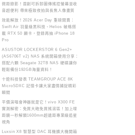
微距錄影！首創可拆卸圖傳搖控螢幕並收
音超便利 帶來極致夜拍與長焦人像畫質
效能解放！2026 Acer Day 重磅開賣：
Swift Air 羽量級黑科技、Helios 破格搭
載 RTX 50 顯卡，登錄再抽 iPhone 18
Pro
ASUSTOR LOCKERSTOR 6 Gen2+
(AS6706T v2) NAS 系統開箱使用分享：
搭配六顆 Seagate 32TB NAS 硬碟讓你
輕鬆備份192GB海量資料！
十銓科技發表 TEAMGROUP ACE 8K
MicroSDXC 記憶卡讓大家盡情捕捉精彩
瞬間
平價演唱會神器就是它！vivo X300 FE
實測解密：免買大砲免買搖滾區！加上增
距鏡一秒解鎖1600mm超遠距專業級追星
視角
Luxsin X8 智慧型 DAC 耳機擴大機開箱