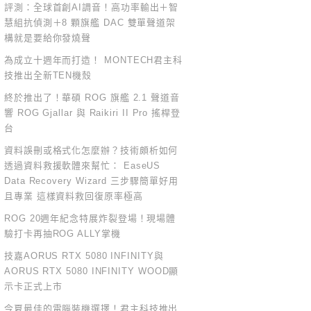
評測：全球首創AI調音！高功率輸出＋智
慧組抗偵測＋8 顆旗艦 DAC 雙單聲道架
構就是要給你發燒聲
為成立十週年而打造！ MONTECH君主科
技推出全新TEN機殼
終於推出了！華碩 ROG 旗艦 2.1 聲道音
響 ROG Gjallar 與 Raikiri II Pro 搖桿登
台
資料誤刪或格式化怎麼辦？技術頗析如何
透過資料救援軟體來幫忙： EaseUS
Data Recovery Wizard 三步驟簡單好用
且專業 這樣資料救回復原率極高
ROG 20週年紀念特展炸裂登場！現場體
驗打卡再抽ROG ALLY掌機
技嘉AORUS RTX 5080 INFINITY與
AORUS RTX 5080 INFINITY WOOD顯
示卡正式上市
今夏最佳的電腦裝機選擇！君主科技推出