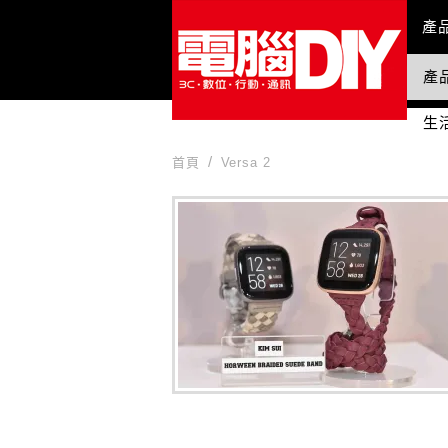
Mai
產
產
國
生
首頁
Versa 2
Versa 2