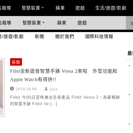
n Menu
品報導
智慧裝置
蘋果
遊戲
生活/旅遊/影劇
品報導
智慧裝置
蘋果
遊戲
際科技情報
活/旅遊/影劇
新聞
關於我們
國際科技情報
最
新聞
Fibit全新語音智慧手錶 Versa 2來啦 外型功能和
Apple Watch有得拚!!
2019.10.08
jazz
Fitbit 今(8)日宣佈推出全新產品 Fitbit Versa 2，為最暢銷
的智慧手錶 Fitbit Ve […]