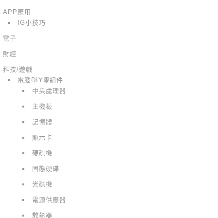
APP應用
IG小技巧
電子
財經
科技/遊戲
電腦DIY零組件
中央處理器
主機板
記憶體
顯示卡
硬碟機
固態硬碟
光碟機
電源供應器
散熱器