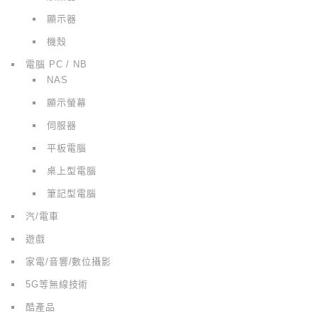
顯示器
機殼
電腦 PC / NB
NAS
顯示螢幕
伺服器
平板電腦
桌上型電腦
筆記型電腦
汽/電車
遊戲
家電/音響/數位攝影
5G等無線技術
酷產品