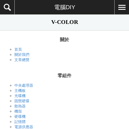
電腦DIY
V-COLOR
關於
首頁
關於我們
文章總覽
零組件
中央處理器
主機板
光碟機
固態硬碟
散熱器
機殼
硬碟機
記憶體
電源供應器