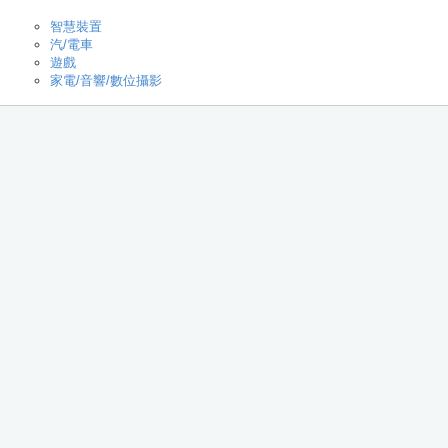
智慧裝置
汽/電車
遊戲
家電/音響/數位攝影