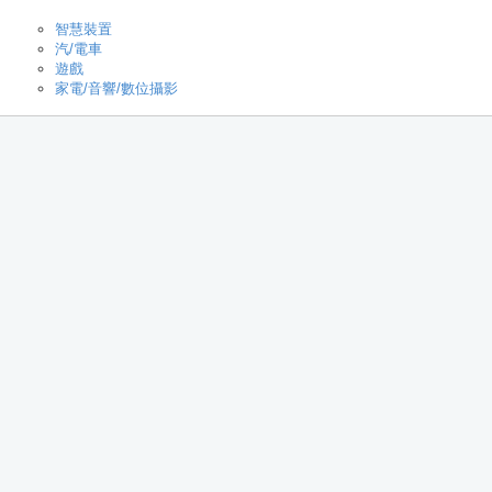
智慧裝置
汽/電車
遊戲
家電/音響/數位攝影