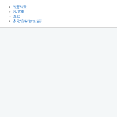
智慧裝置
汽/電車
遊戲
家電/音響/數位攝影