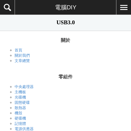
電腦DIY
USB3.0
關於
首頁
關於我們
文章總覽
零組件
中央處理器
主機板
光碟機
固態硬碟
散熱器
機殼
硬碟機
記憶體
電源供應器