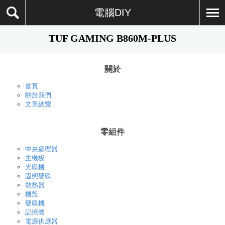
電腦DIY
TUF GAMING B860M-PLUS
關於
首頁
關於我們
文章總覽
零組件
中央處理器
主機板
光碟機
固態硬碟
散熱器
機殼
硬碟機
記憶體
電源供應器