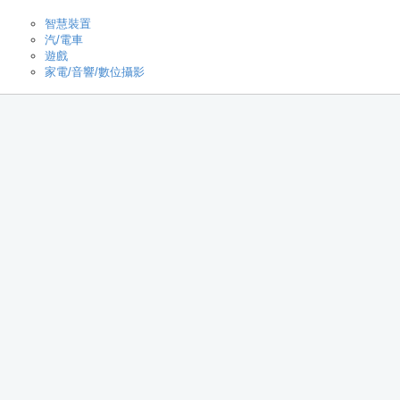
智慧裝置
汽/電車
遊戲
家電/音響/數位攝影