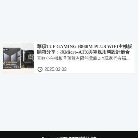
華碩TUF GAMING B860M-PLUS WIFI主機板
開箱分享：採Micro-ATX與軍規用料設計適合
預算有限的玩家
喜歡小主機板且預算有限的電腦DIY玩家們有福...
2025.02.03