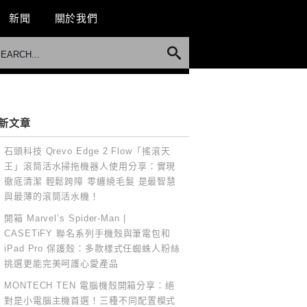
新聞
關於我們
新文章
石頭科技 Qrevo Edge 2 Flow「搖滾天
王」滾筒活水掃拖機器人使用分享：實現
徹底清潔 輕鬆跨障 零纏繞毛髮 是最智慧
與最薄的滾筒活水機！
開箱 Marvel’s Spider-Man |
CASETiFY 聯名系列手機殼與筆電包和
iPad Pro 保護殼：多款樣式任蜘蛛人粉絲
挑選更能完美呵護心愛產品
MONTECH TEN 電腦機殼開箱分享：絕
對是小電腦主機首選！三種不同配置模式