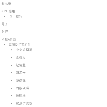
顯示器
APP應用
IG小技巧
電子
財經
科技/遊戲
電腦DIY零組件
中央處理器
主機板
記憶體
顯示卡
硬碟機
固態硬碟
光碟機
電源供應器