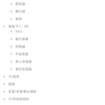
散熱器
顯示器
機殼
電腦 PC / NB
NAS
顯示螢幕
伺服器
平板電腦
桌上型電腦
筆記型電腦
汽/電車
遊戲
家電/音響/數位攝影
5G等無線技術