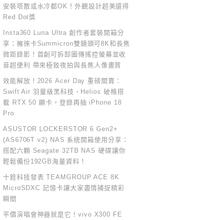
安裝塔散或水冷都OK！外觀設計超美還得
Red Dot獎
Insta360 Luna Ultra 創作者套裝開箱分
享：擁徠卡Summicron雙鏡頭可8K和長焦
微距錄影！首創可拆卸圖傳搖控螢幕並收
音超便利 帶來極致夜拍與長焦人像畫質
效能解放！2026 Acer Day 重磅開賣：
Swift Air 羽量級黑科技、Helios 破格搭
載 RTX 50 顯卡，登錄再抽 iPhone 18
Pro
ASUSTOR LOCKERSTOR 6 Gen2+
(AS6706T v2) NAS 系統開箱使用分享：
搭配六顆 Seagate 32TB NAS 硬碟讓你
輕鬆備份192GB海量資料！
十銓科技發表 TEAMGROUP ACE 8K
MicroSDXC 記憶卡讓大家盡情捕捉精彩
瞬間
平價演唱會神器就是它！vivo X300 FE