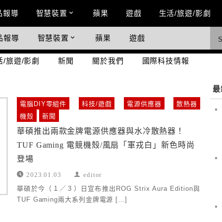
n Menu
品報導
智慧裝置
蘋果
遊戲
生活/旅遊/影劇
品報導
智慧裝置
蘋果
遊戲
際科技情報
活/旅遊/影劇
新聞
關於我們
國際科技情報
最
電腦DIY零組件
科技/遊戲
電源供應器
散熱器
機殼
新聞
華碩推出兩款金牌電源供應器與水冷散熱器！
TUF Gaming 電競機殼/風扇「軍戎白」新色時尚
登場
2023.01.03
editor
華碩於今（１／３）日宣布推出ROG Strix Aura Edition與
TUF Gaming兩大系列金牌電源 […]