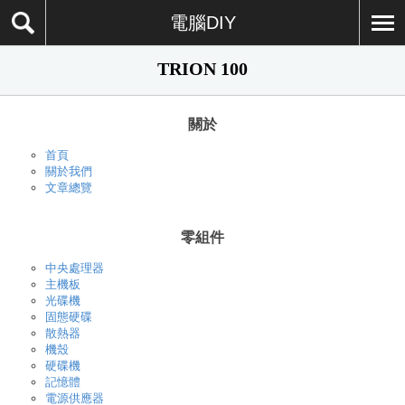
電腦DIY
TRION 100
關於
首頁
關於我們
文章總覽
零組件
中央處理器
主機板
光碟機
固態硬碟
散熱器
機殼
硬碟機
記憶體
電源供應器