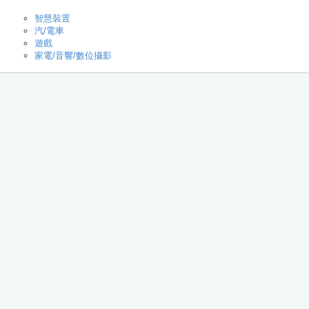
智慧裝置
汽/電車
遊戲
家電/音響/數位攝影