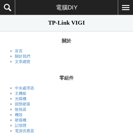
電腦DIY
TP-Link VIGI
關於
首頁
關於我們
文章總覽
零組件
中央處理器
主機板
光碟機
固態硬碟
散熱器
機殼
硬碟機
記憶體
電源供應器