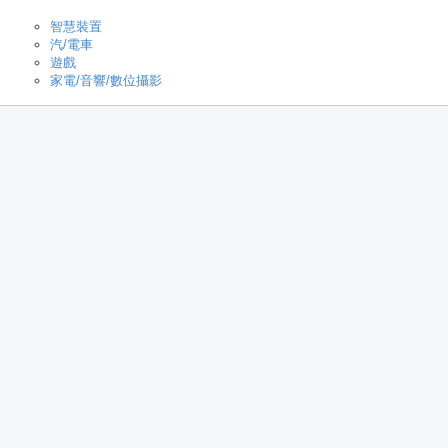
智慧裝置
汽/電車
遊戲
家電/音響/數位攝影