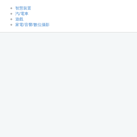
智慧裝置
汽/電車
遊戲
家電/音響/數位攝影