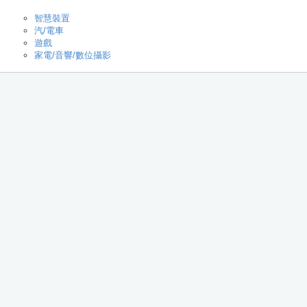
智慧裝置
汽/電車
遊戲
家電/音響/數位攝影