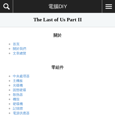
電腦DIY
The Last of Us Part II
關於
首頁
關於我們
文章總覽
零組件
中央處理器
主機板
光碟機
固態硬碟
散熱器
機殼
硬碟機
記憶體
電源供應器