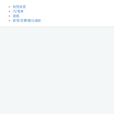
智慧裝置
汽/電車
遊戲
家電/音響/數位攝影