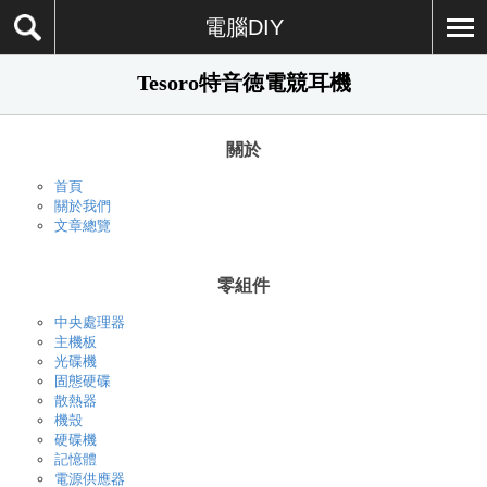
電腦DIY
Tesoro特音徳電競耳機
關於
首頁
關於我們
文章總覽
零組件
中央處理器
主機板
光碟機
固態硬碟
散熱器
機殼
硬碟機
記憶體
電源供應器