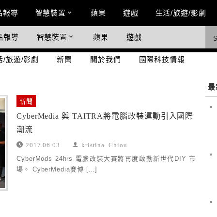
n Menu
品報導
智慧裝置
蘋果
遊戲
生活/旅遊/影劇
品報導
智慧裝置
蘋果
遊戲
際科技情報
活/旅遊/影劇
新聞
關於我們
國際科技情報
最
新聞
CyberMedia 與 TAITRA將電腦改裝運動引入國際
潮流
2017.06.03
kristina Chiou
CyberMods 24hrs 電腦改裝大賽將再度啟動新世代DIY 市
場。 CyberMedia賽博 […]