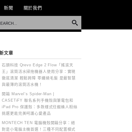
新聞
關於我們
新文章
石頭科技 Qrevo Edge 2 Flow「搖滾天
王」滾筒活水掃拖機器人使用分享：實現
徹底清潔 輕鬆跨障 零纏繞毛髮 是最智慧
與最薄的滾筒活水機！
開箱 Marvel’s Spider-Man |
CASETiFY 聯名系列手機殼與筆電包和
iPad Pro 保護殼：多款樣式任蜘蛛人粉絲
挑選更能完美呵護心愛產品
MONTECH TEN 電腦機殼開箱分享：絕
對是小電腦主機首選！三種不同配置模式