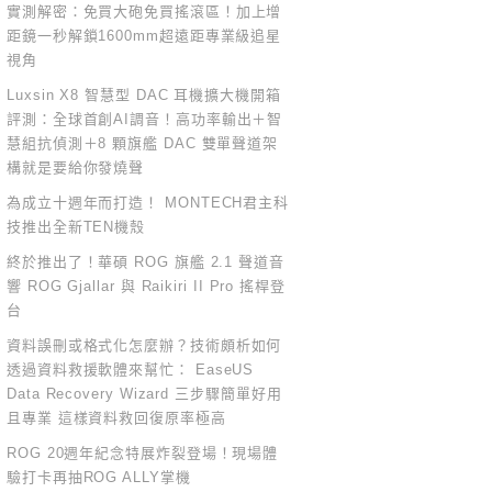
實測解密：免買大砲免買搖滾區！加上增
距鏡一秒解鎖1600mm超遠距專業級追星
視角
Luxsin X8 智慧型 DAC 耳機擴大機開箱
評測：全球首創AI調音！高功率輸出＋智
慧組抗偵測＋8 顆旗艦 DAC 雙單聲道架
構就是要給你發燒聲
為成立十週年而打造！ MONTECH君主科
技推出全新TEN機殼
終於推出了！華碩 ROG 旗艦 2.1 聲道音
響 ROG Gjallar 與 Raikiri II Pro 搖桿登
台
資料誤刪或格式化怎麼辦？技術頗析如何
透過資料救援軟體來幫忙： EaseUS
Data Recovery Wizard 三步驟簡單好用
且專業 這樣資料救回復原率極高
ROG 20週年紀念特展炸裂登場！現場體
驗打卡再抽ROG ALLY掌機