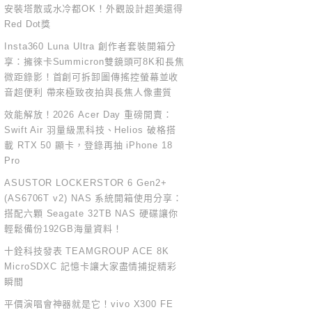
安裝塔散或水冷都OK！外觀設計超美還得
Red Dot獎
Insta360 Luna Ultra 創作者套裝開箱分
享：擁徠卡Summicron雙鏡頭可8K和長焦
微距錄影！首創可拆卸圖傳搖控螢幕並收
音超便利 帶來極致夜拍與長焦人像畫質
效能解放！2026 Acer Day 重磅開賣：
Swift Air 羽量級黑科技、Helios 破格搭
載 RTX 50 顯卡，登錄再抽 iPhone 18
Pro
ASUSTOR LOCKERSTOR 6 Gen2+
(AS6706T v2) NAS 系統開箱使用分享：
搭配六顆 Seagate 32TB NAS 硬碟讓你
輕鬆備份192GB海量資料！
十銓科技發表 TEAMGROUP ACE 8K
MicroSDXC 記憶卡讓大家盡情捕捉精彩
瞬間
平價演唱會神器就是它！vivo X300 FE