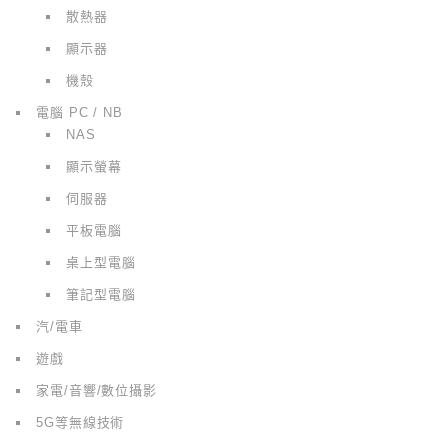
散熱器
顯示器
機殼
電腦 PC / NB
NAS
顯示螢幕
伺服器
平板電腦
桌上型電腦
筆記型電腦
汽/電車
遊戲
家電/音響/數位攝影
5G等無線技術