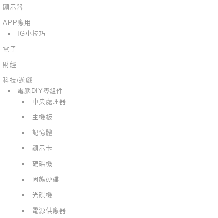
顯示器
APP應用
IG小技巧
電子
財經
科技/遊戲
電腦DIY零組件
中央處理器
主機板
記憶體
顯示卡
硬碟機
固態硬碟
光碟機
電源供應器