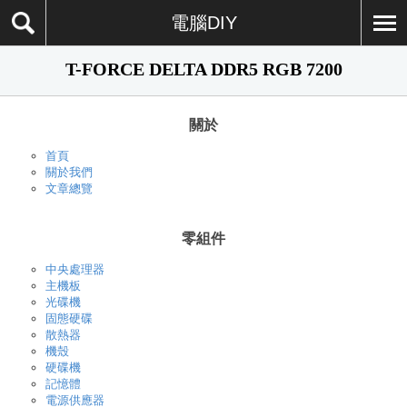
電腦DIY
T-FORCE DELTA DDR5 RGB 7200
關於
首頁
關於我們
文章總覽
零組件
中央處理器
主機板
光碟機
固態硬碟
散熱器
機殼
硬碟機
記憶體
電源供應器