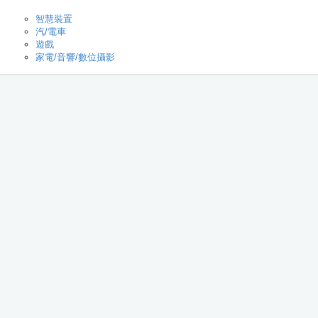
智慧裝置
汽/電車
遊戲
家電/音響/數位攝影