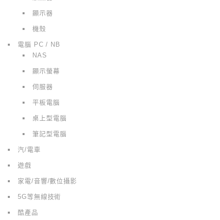
顯示器
機殼
電腦 PC / NB
NAS
顯示螢幕
伺服器
平板電腦
桌上型電腦
筆記型電腦
汽/電車
遊戲
家電/音響/數位攝影
5G等無線技術
酷產品