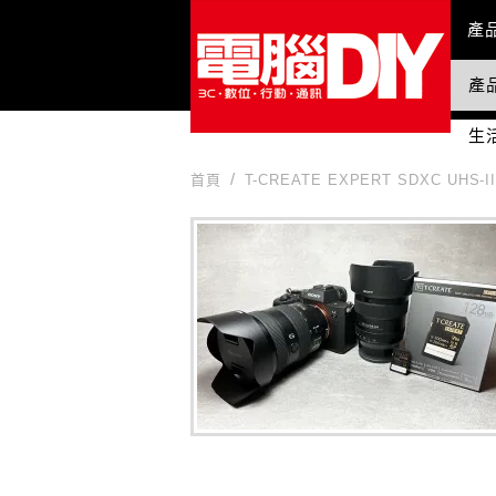
Mai
產
產
國
生
首頁
T-CREATE EXPERT SDXC UHS-I
T-CREATE EXPERT SDXC UHS-II