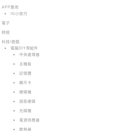
APP應用
IG小技巧
電子
財經
科技/遊戲
電腦DIY零組件
中央處理器
主機板
記憶體
顯示卡
硬碟機
固態硬碟
光碟機
電源供應器
散熱器