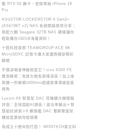
載 RTX 50 顯卡，登錄再抽 iPhone 18
Pro
ASUSTOR LOCKERSTOR 6 Gen2+
(AS6706T v2) NAS 系統開箱使用分享：
搭配六顆 Seagate 32TB NAS 硬碟讓你
輕鬆備份192GB海量資料！
十銓科技發表 TEAMGROUP ACE 8K
MicroSDXC 記憶卡讓大家盡情捕捉精彩
瞬間
平價演唱會神器就是它！vivo X300 FE
實測解密：免買大砲免買搖滾區！加上增
距鏡一秒解鎖1600mm超遠距專業級追星
視角
Luxsin X8 智慧型 DAC 耳機擴大機開箱
評測：全球首創AI調音！高功率輸出＋智
慧組抗偵測＋8 顆旗艦 DAC 雙單聲道架
構就是要給你發燒聲
為成立十週年而打造！ MONTECH君主科