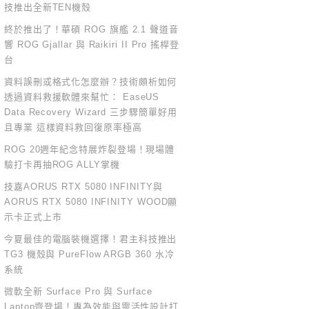
技推出全新TEN機殼
終於推出了！華碩 ROG 旗艦 2.1 聲道音
響 ROG Gjallar 與 Raikiri II Pro 搖桿登
台
資料誤刪或格式化怎麼辦？技術頗析如何
透過資料救援軟體來幫忙： EaseUS
Data Recovery Wizard 三步驟簡單好用
且專業 這樣資料救回復原率極高
ROG 20週年紀念特展炸裂登場！現場體
驗打卡再抽ROG ALLY掌機
技嘉AORUS RTX 5080 INFINITY與
AORUS RTX 5080 INFINITY WOOD顯
示卡正式上市
今夏最佳的電腦裝機選擇！君主科技推出
TG3 機殼與 PureFlow ARGB 360 水冷
系統
微軟全新 Surface Pro 與 Surface
Laptop齊登場！專為效能與靈活性設計打