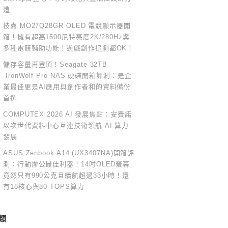
造
技嘉 MO27Q28GR OLED 電競顯示器開
箱！擁有超高1500尼特亮度2K/280Hz與
多種電競輔助功能！遊戲創作追劇都OK！
儲存容量再登頂！Seagate 32TB
IronWolf Pro NAS 硬碟開箱評測：是企
業最佳更是AI應用與創作者和的資料備份
首選
COMPUTEX 2026 AI 發展焦點：安費諾
以次世代資料中心互連技術領航 AI 算力
發展
ASUS Zenbook A14 (UX3407NA)開箱評
測：行動辦公最佳利器！14吋OLED螢幕
竟然只有990公克且續航超過33小時！還
有18核心與80 TOPS算力
類