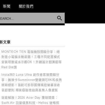
新聞
關於我們
新文章
MONTECH TEN 電腦機殼開箱分享：絕
對是小電腦主機首選！三種不同配置模式
安裝塔散或水冷都OK！外觀設計超美還得
Red Dot獎
Insta360 Luna Ultra 創作者套裝開箱分
享：擁徠卡Summicron雙鏡頭可8K和長焦
微距錄影！首創可拆卸圖傳搖控螢幕並收
音超便利 帶來極致夜拍與長焦人像畫質
效能解放！2026 Acer Day 重磅開賣：
Swift Air 羽量級黑科技、Helios 破格搭