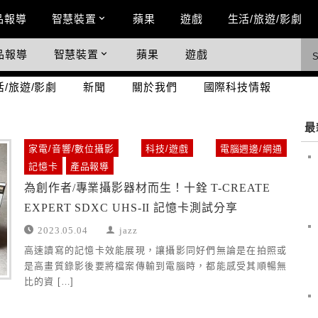
n Menu
品報導
智慧裝置
蘋果
遊戲
生活/旅遊/影劇
品報導
智慧裝置
蘋果
遊戲
際科技情報
活/旅遊/影劇
新聞
關於我們
國際科技情報
I
最
家電/音響/數位攝影
科技/遊戲
電腦週邊/網通
記憶卡
產品報導
為創作者/專業攝影器材而生！十銓 T-CREATE
EXPERT SDXC UHS-II 記憶卡測試分享
2023.05.04
jazz
高速讀寫的記憶卡效能展現，讓攝影同好們無論是在拍照或
是高畫質錄影後要將檔案傳輸到電腦時，都能感受其順暢無
比的資 […]