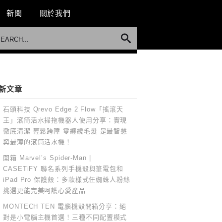
新聞
關於我們
新文章
石頭科技 Qrevo Edge 2 Flow「搖滾天
王」滾筒活水掃拖機器人使用分享：實現
徹底清潔 輕鬆跨障 零纏繞毛髮 是最智慧
與最薄的滾筒活水機！
開箱 Marvel’s Spider-Man |
CASETiFY 聯名系列手機殼與筆電包和
iPad Pro 保護殼：多款樣式任蜘蛛人粉絲
挑選更能完美呵護心愛產品
MONTECH TEN 電腦機殼開箱分享：絕
對是小電腦主機首選！三種不同配置模式