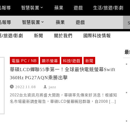
n Menu
品報導
智慧裝置
蘋果
遊戲
生活/旅遊/影劇
品報導
智慧裝置
蘋果
遊戲
際科技情報
活/旅遊/影劇
新聞
關於我們
國際科技情報
最
電腦 PC / NB
顯示螢幕
科技/遊戲
新聞
華碩LCD蟬聯55季第一！全球最快電競螢幕Swift
360Hz PG27AQN乘勝出擊
2022.11.08
jazz
2022台北資訊月將盛大開跑，華碩率先傳來好消息！根據知
名市場最新調查報告，華碩LCD螢幕稱冠群雄，自2008 […]