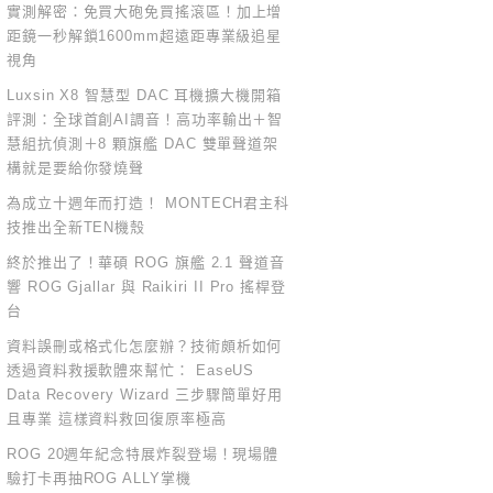
實測解密：免買大砲免買搖滾區！加上增
距鏡一秒解鎖1600mm超遠距專業級追星
視角
Luxsin X8 智慧型 DAC 耳機擴大機開箱
評測：全球首創AI調音！高功率輸出＋智
慧組抗偵測＋8 顆旗艦 DAC 雙單聲道架
構就是要給你發燒聲
為成立十週年而打造！ MONTECH君主科
技推出全新TEN機殼
終於推出了！華碩 ROG 旗艦 2.1 聲道音
響 ROG Gjallar 與 Raikiri II Pro 搖桿登
台
資料誤刪或格式化怎麼辦？技術頗析如何
透過資料救援軟體來幫忙： EaseUS
Data Recovery Wizard 三步驟簡單好用
且專業 這樣資料救回復原率極高
ROG 20週年紀念特展炸裂登場！現場體
驗打卡再抽ROG ALLY掌機