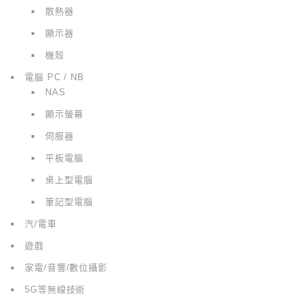
散熱器
顯示器
機殼
電腦 PC / NB
NAS
顯示螢幕
伺服器
平板電腦
桌上型電腦
筆記型電腦
汽/電車
遊戲
家電/音響/數位攝影
5G等無線技術