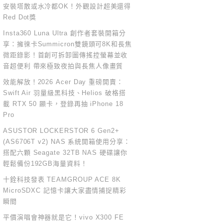
安裝塔散或水冷都OK！外觀設計超美還得
Red Dot獎
Insta360 Luna Ultra 創作者套裝開箱分
享：擁徠卡Summicron雙鏡頭可8K和長焦
微距錄影！首創可拆卸圖傳搖控螢幕並收
音超便利 帶來極致夜拍與長焦人像畫質
效能解放！2026 Acer Day 重磅開賣：
Swift Air 羽量級黑科技、Helios 破格搭
載 RTX 50 顯卡，登錄再抽 iPhone 18
Pro
ASUSTOR LOCKERSTOR 6 Gen2+
(AS6706T v2) NAS 系統開箱使用分享：
搭配六顆 Seagate 32TB NAS 硬碟讓你
輕鬆備份192GB海量資料！
十銓科技發表 TEAMGROUP ACE 8K
MicroSDXC 記憶卡讓大家盡情捕捉精彩
瞬間
平價演唱會神器就是它！vivo X300 FE