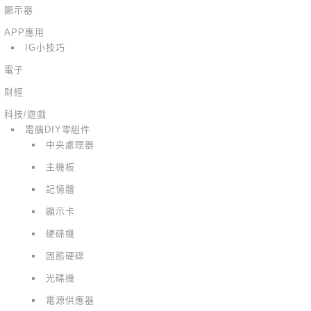
顯示器
APP應用
IG小技巧
電子
財經
科技/遊戲
電腦DIY零組件
中央處理器
主機板
記憶體
顯示卡
硬碟機
固態硬碟
光碟機
電源供應器