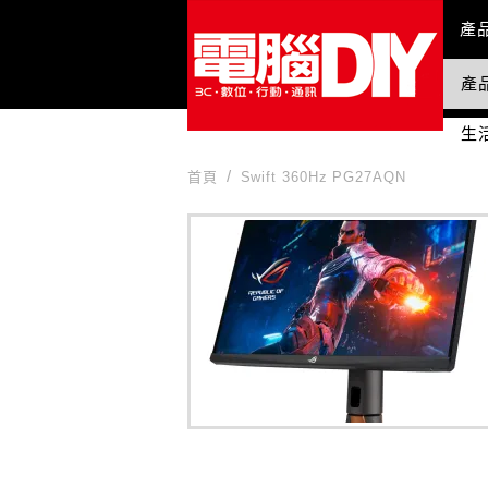
Mai
產
產
國
生
首頁
Swift 360Hz PG27AQN
Swift 360Hz PG27AQN