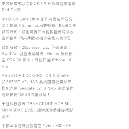
安裝塔散或水冷都OK！外觀設計超美還得
Red Dot獎
Insta360 Luna Ultra 創作者套裝開箱分
享：擁徠卡Summicron雙鏡頭可8K和長焦
微距錄影！首創可拆卸圖傳搖控螢幕並收
音超便利 帶來極致夜拍與長焦人像畫質
效能解放！2026 Acer Day 重磅開賣：
Swift Air 羽量級黑科技、Helios 破格搭
載 RTX 50 顯卡，登錄再抽 iPhone 18
Pro
ASUSTOR LOCKERSTOR 6 Gen2+
(AS6706T v2) NAS 系統開箱使用分享：
搭配六顆 Seagate 32TB NAS 硬碟讓你
輕鬆備份192GB海量資料！
十銓科技發表 TEAMGROUP ACE 8K
MicroSDXC 記憶卡讓大家盡情捕捉精彩
瞬間
平價演唱會神器就是它！vivo X300 FE