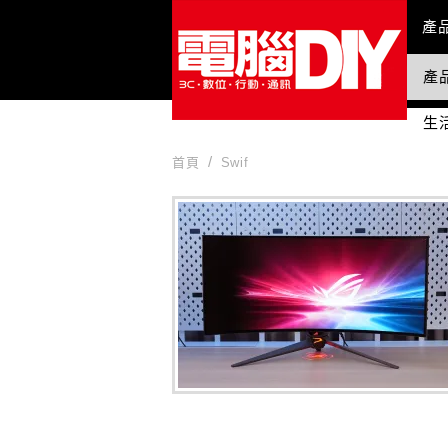
Mai
產
產
國
生
首頁
Swif
Swif