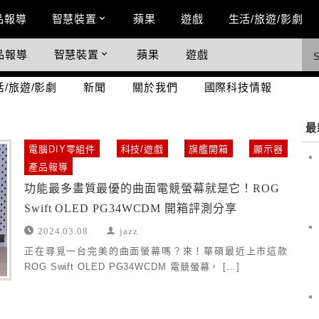
n Menu
品報導
智慧裝置
蘋果
遊戲
生活/旅遊/影劇
品報導
智慧裝置
蘋果
遊戲
際科技情報
活/旅遊/影劇
新聞
關於我們
國際科技情報
最
電腦DIY零組件
科技/遊戲
旗艦開箱
顯示器
產品報導
功能最多畫質最優的曲面電競螢幕就是它！ROG
Swift OLED PG34WCDM 開箱評測分享
2024.03.08
jazz
正在尋覓一台完美的曲面螢幕嗎？來！華碩最近上市這款
ROG Swift OLED PG34WCDM 電競螢幕， […]