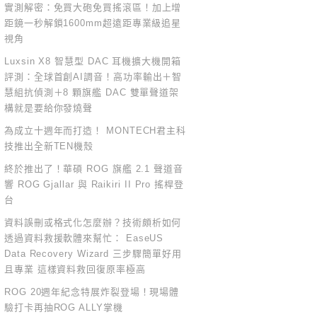
實測解密：免買大砲免買搖滾區！加上增
距鏡一秒解鎖1600mm超遠距專業級追星
視角
Luxsin X8 智慧型 DAC 耳機擴大機開箱
評測：全球首創AI調音！高功率輸出＋智
慧組抗偵測＋8 顆旗艦 DAC 雙單聲道架
構就是要給你發燒聲
為成立十週年而打造！ MONTECH君主科
技推出全新TEN機殼
終於推出了！華碩 ROG 旗艦 2.1 聲道音
響 ROG Gjallar 與 Raikiri II Pro 搖桿登
台
資料誤刪或格式化怎麼辦？技術頗析如何
透過資料救援軟體來幫忙： EaseUS
Data Recovery Wizard 三步驟簡單好用
且專業 這樣資料救回復原率極高
ROG 20週年紀念特展炸裂登場！現場體
驗打卡再抽ROG ALLY掌機