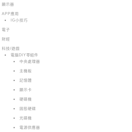
顯示器
APP應用
IG小技巧
電子
財經
科技/遊戲
電腦DIY零組件
中央處理器
主機板
記憶體
顯示卡
硬碟機
固態硬碟
光碟機
電源供應器