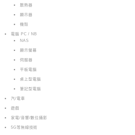
散熱器
顯示器
機殼
電腦 PC / NB
NAS
顯示螢幕
伺服器
平板電腦
桌上型電腦
筆記型電腦
汽/電車
遊戲
家電/音響/數位攝影
5G等無線技術