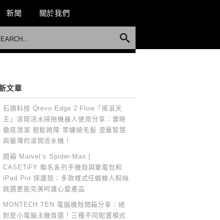
新聞
關於我們
新文章
石頭科技 Qrevo Edge 2 Flow「搖滾天
王」滾筒活水掃拖機器人使用分享：實現
徹底清潔 輕鬆跨障 零纏繞毛髮 是最智慧
與最薄的滾筒活水機！
開箱 Marvel’s Spider-Man |
CASETiFY 聯名系列手機殼與筆電包和
iPad Pro 保護殼：多款樣式任蜘蛛人粉絲
挑選更能完美呵護心愛產品
MONTECH TEN 電腦機殼開箱分享：絕
對是小電腦主機首選！三種不同配置模式