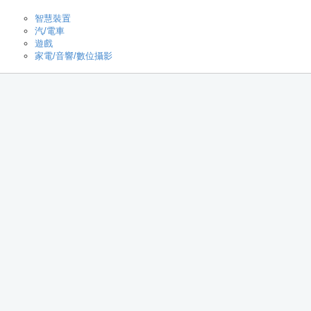
智慧裝置
汽/電車
遊戲
家電/音響/數位攝影