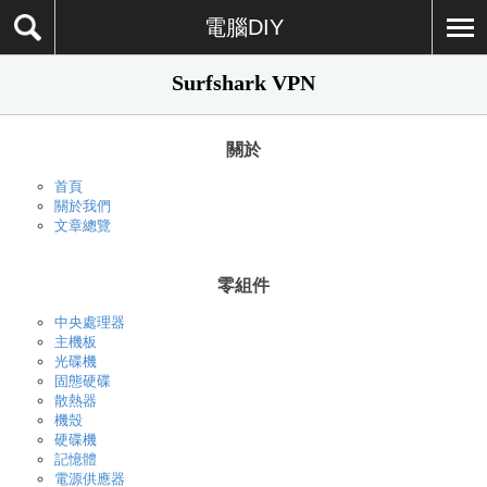
電腦DIY
Surfshark VPN
關於
首頁
關於我們
文章總覽
零組件
中央處理器
主機板
光碟機
固態硬碟
散熱器
機殼
硬碟機
記憶體
電源供應器