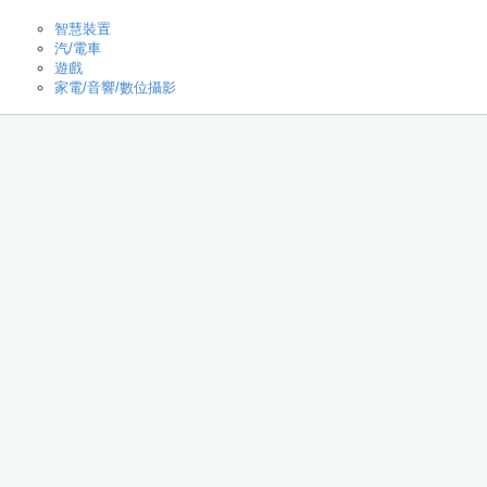
智慧裝置
汽/電車
遊戲
家電/音響/數位攝影