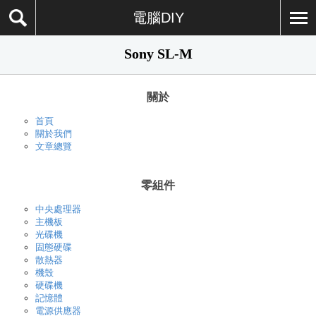
電腦DIY
Sony SL-M
關於
首頁
關於我們
文章總覽
零組件
中央處理器
主機板
光碟機
固態硬碟
散熱器
機殼
硬碟機
記憶體
電源供應器