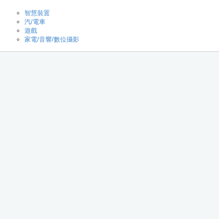
智慧裝置
汽/電車
遊戲
家電/音響/數位攝影