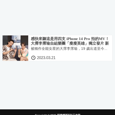
感快來聽這是用四支 iPhone 14 Pro 拍的MV！
大霈李霈瑜自組樂團「瘦瘦英雄」獨立發片 新
歌〈帶我走〉成就每個人心中的 So-So Heroes
被稱作全能女星的大霈李霈瑜，19 歲出道至今...
2023.03.21