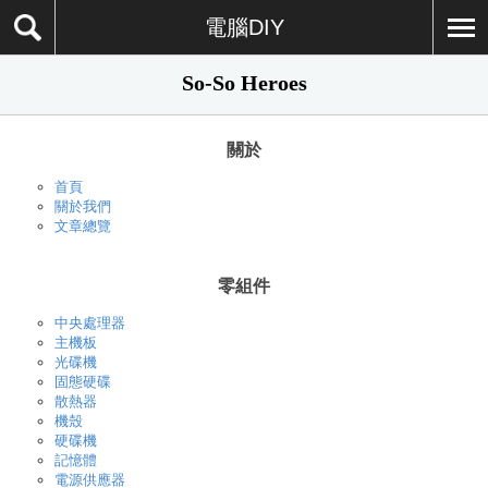
電腦DIY
So-So Heroes
關於
首頁
關於我們
文章總覽
零組件
中央處理器
主機板
光碟機
固態硬碟
散熱器
機殼
硬碟機
記憶體
電源供應器