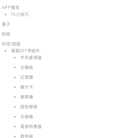
APP應用
IG小技巧
電子
財經
科技/遊戲
電腦DIY零組件
中央處理器
主機板
記憶體
顯示卡
硬碟機
固態硬碟
光碟機
電源供應器
散熱器