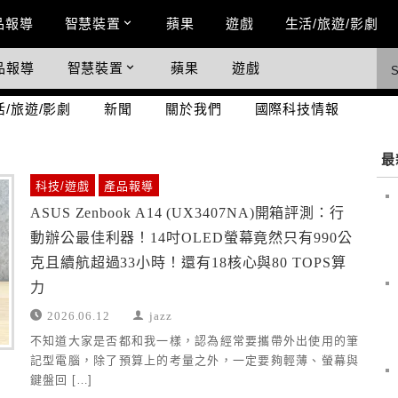
n Menu
品報導
智慧裝置
蘋果
遊戲
生活/旅遊/影劇
品報導
智慧裝置
蘋果
遊戲
際科技情報
活/旅遊/影劇
新聞
關於我們
國際科技情報
最
科技/遊戲
產品報導
ASUS Zenbook A14 (UX3407NA)開箱評測：行
動辦公最佳利器！14吋OLED螢幕竟然只有990公
克且續航超過33小時！還有18核心與80 TOPS算
力
2026.06.12
jazz
不知道大家是否都和我一樣，認為經常要攜帶外出使用的筆
記型電腦，除了預算上的考量之外，一定要夠輕薄、螢幕與
鍵盤回 […]