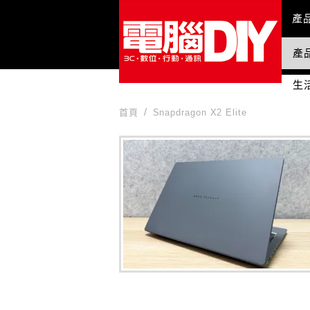
Mai
產
產
國
生
首頁
Snapdragon X2 Elite
Snapdragon X2 Elite