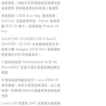
微距錄影！首創可拆卸圖傳搖控螢幕並收
音超便利 帶來極致夜拍與長焦人像畫質
效能解放！2026 Acer Day 重磅開賣：
Swift Air 羽量級黑科技、Helios 破格搭
載 RTX 50 顯卡，登錄再抽 iPhone 18
Pro
ASUSTOR LOCKERSTOR 6 Gen2+
(AS6706T v2) NAS 系統開箱使用分享：
搭配六顆 Seagate 32TB NAS 硬碟讓你
輕鬆備份192GB海量資料！
十銓科技發表 TEAMGROUP ACE 8K
MicroSDXC 記憶卡讓大家盡情捕捉精彩
瞬間
平價演唱會神器就是它！vivo X300 FE
實測解密：免買大砲免買搖滾區！加上增
距鏡一秒解鎖1600mm超遠距專業級追星
視角
Luxsin X8 智慧型 DAC 耳機擴大機開箱