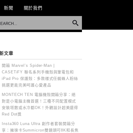
新聞
關於我們
新文章
開箱 Marvel’s Spider-Man |
CASETiFY 聯名系列手機殼與筆電包和
iPad Pro 保護殼：多款樣式任蜘蛛人粉絲
挑選更能完美呵護心愛產品
MONTECH TEN 電腦機殼開箱分享：絕
對是小電腦主機首選！三種不同配置模式
安裝塔散或水冷都OK！外觀設計超美還得
Red Dot獎
Insta360 Luna Ultra 創作者套裝開箱分
享：擁徠卡Summicron雙鏡頭可8K和長焦