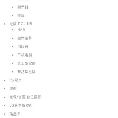
顯示器
機殼
電腦 PC / NB
NAS
顯示螢幕
伺服器
平板電腦
桌上型電腦
筆記型電腦
汽/電車
遊戲
家電/音響/數位攝影
5G等無線技術
酷產品