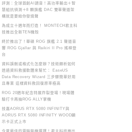
評測：全球首創AI調音！高功率輸出＋智
慧組抗偵測＋8 顆旗艦 DAC 雙單聲道架
構就是要給你發燒聲
為成立十週年而打造！ MONTECH君主科
技推出全新TEN機殼
終於推出了！華碩 ROG 旗艦 2.1 聲道音
響 ROG Gjallar 與 Raikiri II Pro 搖桿登
台
資料誤刪或格式化怎麼辦？技術頗析如何
透過資料救援軟體來幫忙： EaseUS
Data Recovery Wizard 三步驟簡單好用
且專業 這樣資料救回復原率極高
ROG 20週年紀念特展炸裂登場！現場體
驗打卡再抽ROG ALLY掌機
技嘉AORUS RTX 5080 INFINITY與
AORUS RTX 5080 INFINITY WOOD顯
示卡正式上市
今夏最佳的電腦裝機選擇！君主科技推出