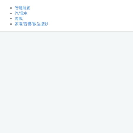
智慧裝置
汽/電車
遊戲
家電/音響/數位攝影