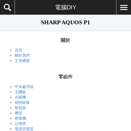
電腦DIY
SHARP AQUOS P1
關於
首頁
關於我們
文章總覽
零組件
中央處理器
主機板
光碟機
固態硬碟
散熱器
機殼
硬碟機
記憶體
電源供應器