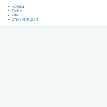
智慧裝置
汽/電車
遊戲
家電/音響/數位攝影