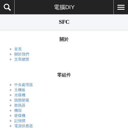
電腦DIY
SFC
關於
首頁
關於我們
文章總覽
零組件
中央處理器
主機板
光碟機
固態硬碟
散熱器
機殼
硬碟機
記憶體
電源供應器