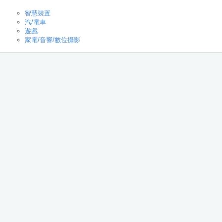
智慧裝置
汽/電車
遊戲
家電/音響/數位攝影