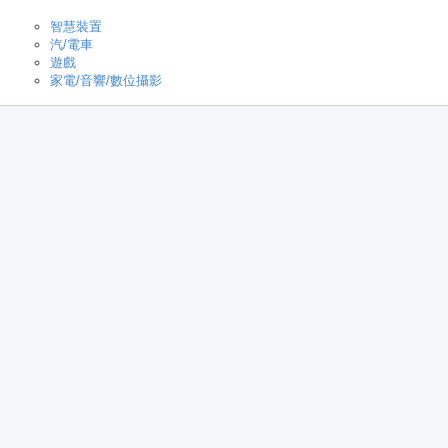
智慧裝置
汽/電車
遊戲
家電/音響/數位攝影