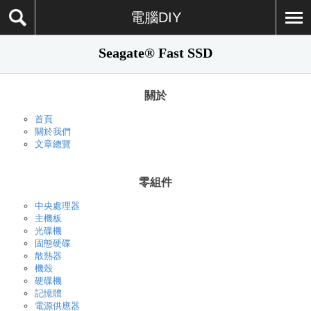
電腦DIY
Seagate® Fast SSD
關於
首頁
關於我們
文章總覽
零組件
中央處理器
主機板
光碟機
固態硬碟
散熱器
機殼
硬碟機
記憶體
電源供應器