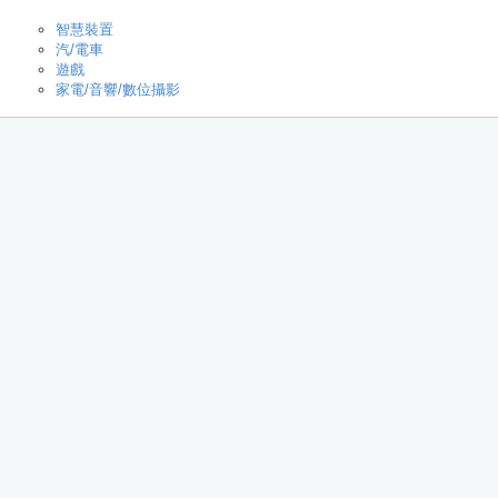
智慧裝置
汽/電車
遊戲
家電/音響/數位攝影