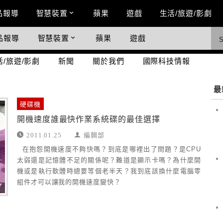
n Menu
品報導
智慧裝置
蘋果
遊戲
生活/旅遊/影劇
品報導
智慧裝置
蘋果
遊戲
際科技情報
活/旅遊/影劇
新聞
關於我們
國際科技情報
最
硬碟機
開機速度誰最快作業系統碟的最佳選擇
2011.01.25
編輯部
在抱怨開機速度不夠快嗎？到底是哪裡出了問題？是CPU
太弱還是記憶體不足的關係呢？難道是顯示卡嗎？為什麼開
機或是執行軟體時總要等個老半天？我到底該換什麼電腦零
組件才可以讓我的開機速度變快？