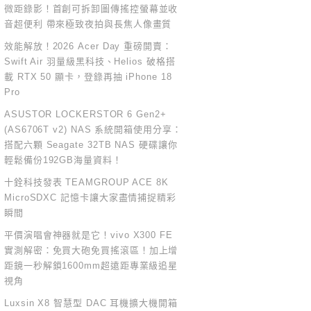
微距錄影！首創可拆卸圖傳搖控螢幕並收
音超便利 帶來極致夜拍與長焦人像畫質
效能解放！2026 Acer Day 重磅開賣：
Swift Air 羽量級黑科技、Helios 破格搭
載 RTX 50 顯卡，登錄再抽 iPhone 18
Pro
ASUSTOR LOCKERSTOR 6 Gen2+
(AS6706T v2) NAS 系統開箱使用分享：
搭配六顆 Seagate 32TB NAS 硬碟讓你
輕鬆備份192GB海量資料！
十銓科技發表 TEAMGROUP ACE 8K
MicroSDXC 記憶卡讓大家盡情捕捉精彩
瞬間
平價演唱會神器就是它！vivo X300 FE
實測解密：免買大砲免買搖滾區！加上增
距鏡一秒解鎖1600mm超遠距專業級追星
視角
Luxsin X8 智慧型 DAC 耳機擴大機開箱