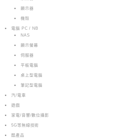
顯示器
機殼
電腦 PC / NB
NAS
顯示螢幕
伺服器
平板電腦
桌上型電腦
筆記型電腦
汽/電車
遊戲
家電/音響/數位攝影
5G等無線技術
酷產品