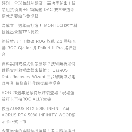
評測：全球首創AI調音！高功率輸出＋智
慧組抗偵測＋8 顆旗艦 DAC 雙單聲道架
構就是要給你發燒聲
為成立十週年而打造！ MONTECH君主科
技推出全新TEN機殼
終於推出了！華碩 ROG 旗艦 2.1 聲道音
響 ROG Gjallar 與 Raikiri II Pro 搖桿登
台
資料誤刪或格式化怎麼辦？技術頗析如何
透過資料救援軟體來幫忙： EaseUS
Data Recovery Wizard 三步驟簡單好用
且專業 這樣資料救回復原率極高
ROG 20週年紀念特展炸裂登場！現場體
驗打卡再抽ROG ALLY掌機
技嘉AORUS RTX 5080 INFINITY與
AORUS RTX 5080 INFINITY WOOD顯
示卡正式上市
今夏最佳的電腦裝機選擇！君主科技推出