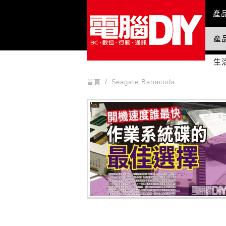
Mai
產
產
國
生
首頁
Seagate Barracuda
Seagate Barracuda