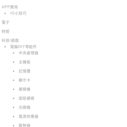
APP應用
IG小技巧
電子
財經
科技/遊戲
電腦DIY零組件
中央處理器
主機板
記憶體
顯示卡
硬碟機
固態硬碟
光碟機
電源供應器
散熱器