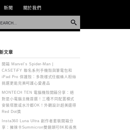
新聞
關於我們
新文章
開箱 Marvel’s Spider-Man |
CASETiFY 聯名系列手機殼與筆電包和
iPad Pro 保護殼：多款樣式任蜘蛛人粉絲
挑選更能完美呵護心愛產品
MONTECH TEN 電腦機殼開箱分享：絕
對是小電腦主機首選！三種不同配置模式
安裝塔散或水冷都OK！外觀設計超美還得
Red Dot獎
Insta360 Luna Ultra 創作者套裝開箱分
享：擁徠卡Summicron雙鏡頭可8K和長焦