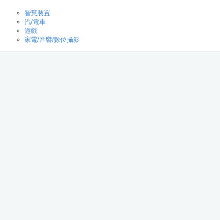
智慧裝置
汽/電車
遊戲
家電/音響/數位攝影