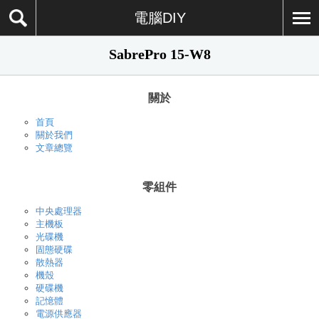
電腦DIY
SabrePro 15-W8
關於
首頁
關於我們
文章總覽
零組件
中央處理器
主機板
光碟機
固態硬碟
散熱器
機殼
硬碟機
記憶體
電源供應器