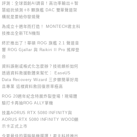
評測：全球首創AI調音！高功率輸出＋智
慧組抗偵測＋8 顆旗艦 DAC 雙單聲道架
構就是要給你發燒聲
為成立十週年而打造！ MONTECH君主科
技推出全新TEN機殼
終於推出了！華碩 ROG 旗艦 2.1 聲道音
響 ROG Gjallar 與 Raikiri II Pro 搖桿登
台
資料誤刪或格式化怎麼辦？技術頗析如何
透過資料救援軟體來幫忙： EaseUS
Data Recovery Wizard 三步驟簡單好用
且專業 這樣資料救回復原率極高
ROG 20週年紀念特展炸裂登場！現場體
驗打卡再抽ROG ALLY掌機
技嘉AORUS RTX 5080 INFINITY與
AORUS RTX 5080 INFINITY WOOD顯
示卡正式上市
今夏最佳的電腦裝機選擇！君主科技推出