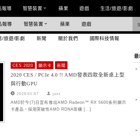
n Menu
品報導
智慧裝置
蘋果
遊戲
生活/旅遊/影劇
品報導
智慧裝置
蘋果
遊戲
際科技情報
活/旅遊/影劇
新聞
關於我們
國際科技情報
最
CES 2020
顯示卡
新聞
2020 CES / PCIe 4.0 !! AMD發表四款全新桌上型
與行動GPU
2020.01.07
jazz
AMD於今(7)日宣布推出AMD Radeon™ RX 5600系列顯示
卡產品，採用突破性AMD RDNA架構 […]