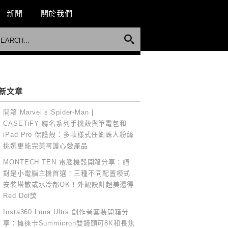
新聞
關於我們
新文章
開箱 Marvel’s Spider-Man |
CASETiFY 聯名系列手機殼與筆電包和
iPad Pro 保護殼：多款樣式任蜘蛛人粉絲
挑選更能完美呵護心愛產品
MONTECH TEN 電腦機殼開箱分享：絕
對是小電腦主機首選！三種不同配置模式
安裝塔散或水冷都OK！外觀設計超美還得
Red Dot獎
Insta360 Luna Ultra 創作者套裝開箱分
享：擁徠卡Summicron雙鏡頭可8K和長焦