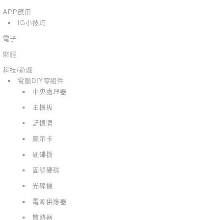
APP應用
IG小技巧
電子
財經
科技/遊戲
電腦DIY零組件
中央處理器
主機板
記憶體
顯示卡
硬碟機
固態硬碟
光碟機
電源供應器
散熱器