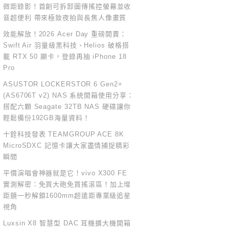
微距錄影！首創可拆卸圖傳搖控螢幕並收
音超便利 帶來極致夜拍與長焦人像畫質
效能解放！2026 Acer Day 重磅開賣：
Swift Air 羽量級黑科技、Helios 破格搭
載 RTX 50 顯卡，登錄再抽 iPhone 18
Pro
ASUSTOR LOCKERSTOR 6 Gen2+
(AS6706T v2) NAS 系統開箱使用分享：
搭配六顆 Seagate 32TB NAS 硬碟讓你
輕鬆備份192GB海量資料！
十銓科技發表 TEAMGROUP ACE 8K
MicroSDXC 記憶卡讓大家盡情捕捉精彩
瞬間
平價演唱會神器就是它！vivo X300 FE
實測解密：免買大砲免買搖滾區！加上增
距鏡一秒解鎖1600mm超遠距專業級追星
視角
Luxsin X8 智慧型 DAC 耳機擴大機開箱