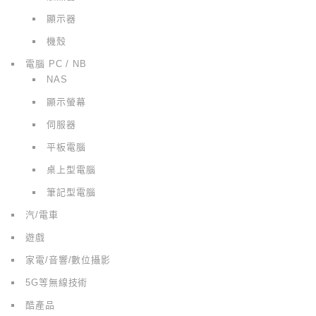
顯示器
機殼
電腦 PC / NB
NAS
顯示螢幕
伺服器
平板電腦
桌上型電腦
筆記型電腦
汽/電車
遊戲
家電/音響/數位攝影
5G等無線技術
酷產品