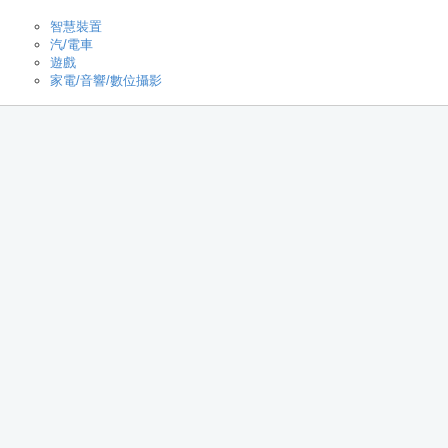
智慧裝置
汽/電車
遊戲
家電/音響/數位攝影