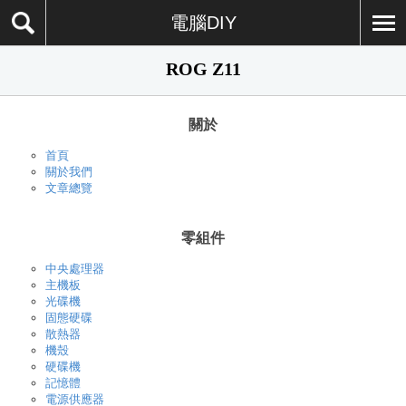
電腦DIY
ROG Z11
關於
首頁
關於我們
文章總覽
零組件
中央處理器
主機板
光碟機
固態硬碟
散熱器
機殼
硬碟機
記憶體
電源供應器