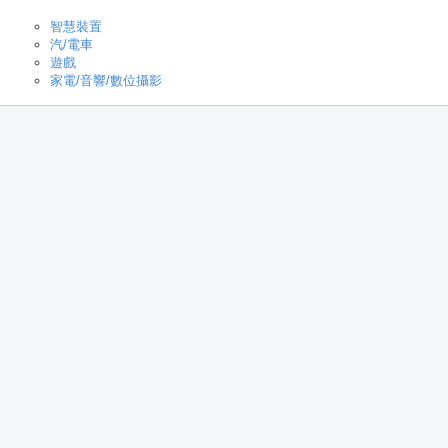
智慧裝置
汽/電車
遊戲
家電/音響/數位攝影