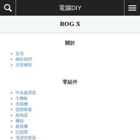
電腦DIY
ROG X
關於
首頁
關於我們
文章總覽
零組件
中央處理器
主機板
光碟機
固態硬碟
散熱器
機殼
硬碟機
記憶體
電源供應器