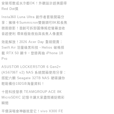
安裝塔散或水冷都OK！外觀設計超美還得
Red Dot獎
Insta360 Luna Ultra 創作者套裝開箱分
享：擁徠卡Summicron雙鏡頭可8K和長焦
微距錄影！首創可拆卸圖傳搖控螢幕並收
音超便利 帶來極致夜拍與長焦人像畫質
效能解放！2026 Acer Day 重磅開賣：
Swift Air 羽量級黑科技、Helios 破格搭
載 RTX 50 顯卡，登錄再抽 iPhone 18
Pro
ASUSTOR LOCKERSTOR 6 Gen2+
(AS6706T v2) NAS 系統開箱使用分享：
搭配六顆 Seagate 32TB NAS 硬碟讓你
輕鬆備份192GB海量資料！
十銓科技發表 TEAMGROUP ACE 8K
MicroSDXC 記憶卡讓大家盡情捕捉精彩
瞬間
平價演唱會神器就是它！vivo X300 FE