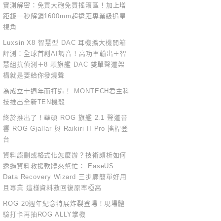
實測解密：免買大砲免買搖滾區！加上增
距鏡一秒解鎖1600mm超遠距專業級追星
視角
Luxsin X8 智慧型 DAC 耳機擴大機開箱
評測：全球首創AI調音！高功率輸出＋智
慧組抗偵測＋8 顆旗艦 DAC 雙單聲道架
構就是要給你發燒聲
為成立十週年而打造！ MONTECH君主科
技推出全新TEN機殼
終於推出了！華碩 ROG 旗艦 2.1 聲道音
響 ROG Gjallar 與 Raikiri II Pro 搖桿登
台
資料誤刪或格式化怎麼辦？技術頗析如何
透過資料救援軟體來幫忙： EaseUS
Data Recovery Wizard 三步驟簡單好用
且專業 這樣資料救回復原率極高
ROG 20週年紀念特展炸裂登場！現場體
驗打卡再抽ROG ALLY掌機