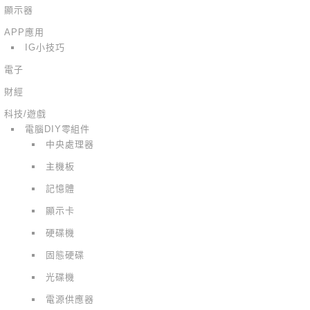
顯示器
APP應用
IG小技巧
電子
財經
科技/遊戲
電腦DIY零組件
中央處理器
主機板
記憶體
顯示卡
硬碟機
固態硬碟
光碟機
電源供應器