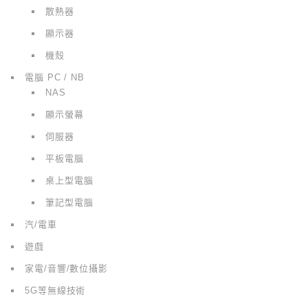
散熱器
顯示器
機殼
電腦 PC / NB
NAS
顯示螢幕
伺服器
平板電腦
桌上型電腦
筆記型電腦
汽/電車
遊戲
家電/音響/數位攝影
5G等無線技術