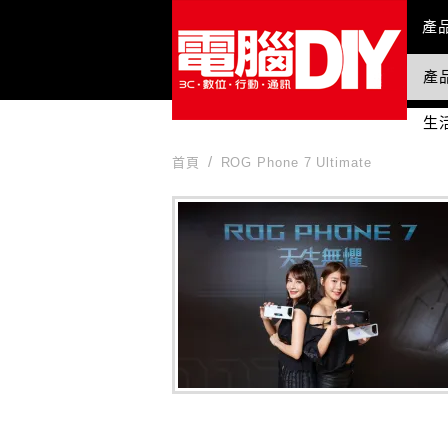
Mai
產
產
國
生
首頁
ROG Phone 7 Ultimate
ROG Phone 7 Ultimate