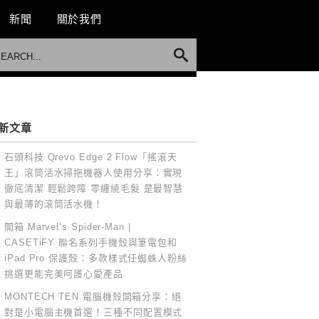
新聞
關於我們
新文章
石頭科技 Qrevo Edge 2 Flow「搖滾天
王」滾筒活水掃拖機器人使用分享：實現
徹底清潔 輕鬆跨障 零纏繞毛髮 是最智慧
與最薄的滾筒活水機！
開箱 Marvel’s Spider-Man |
CASETiFY 聯名系列手機殼與筆電包和
iPad Pro 保護殼：多款樣式任蜘蛛人粉絲
挑選更能完美呵護心愛產品
MONTECH TEN 電腦機殼開箱分享：絕
對是小電腦主機首選！三種不同配置模式