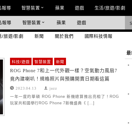
n Menu
品報導
智慧裝置
蘋果
遊戲
生活/旅遊/影劇
品報導
智慧裝置
蘋果
遊戲
際科技情報
活/旅遊/影劇
新聞
關於我們
國際科技情報
最
科技/遊戲
智慧裝置
新聞
ROG Phone 7和上一代外觀一樣？空氣動力風扇7
竟內建喇叭！規格照片與預購開賣日期看這篇
2023.04.13
jazz
一年一度的華碩 ROG Phone 新機總算推出亮相了！ROG
玩家共和國舉行ROG Phone 7新機盛典《 […]