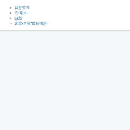
智慧裝置
汽/電車
遊戲
家電/音響/數位攝影