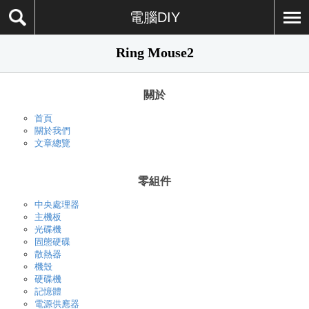
電腦DIY
Ring Mouse2
關於
首頁
關於我們
文章總覽
零組件
中央處理器
主機板
光碟機
固態硬碟
散熱器
機殼
硬碟機
記憶體
電源供應器