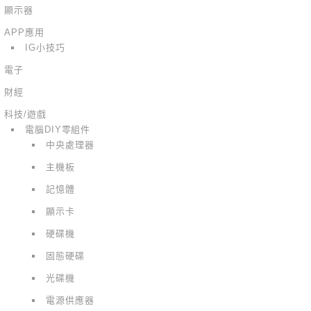
顯示器
APP應用
IG小技巧
電子
財經
科技/遊戲
電腦DIY零組件
中央處理器
主機板
記憶體
顯示卡
硬碟機
固態硬碟
光碟機
電源供應器