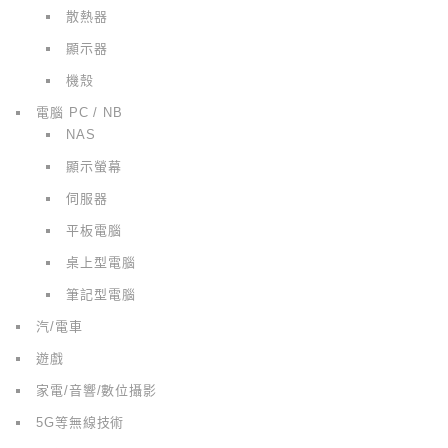
散熱器
顯示器
機殼
電腦 PC / NB
NAS
顯示螢幕
伺服器
平板電腦
桌上型電腦
筆記型電腦
汽/電車
遊戲
家電/音響/數位攝影
5G等無線技術