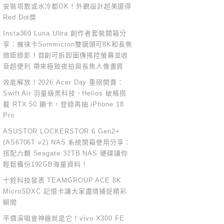
安裝塔散或水冷都OK！外觀設計超美還得
Red Dot獎
Insta360 Luna Ultra 創作者套裝開箱分
享：擁徠卡Summicron雙鏡頭可8K和長焦
微距錄影！首創可拆卸圖傳搖控螢幕並收
音超便利 帶來極致夜拍與長焦人像畫質
效能解放！2026 Acer Day 重磅開賣：
Swift Air 羽量級黑科技、Helios 破格搭
載 RTX 50 顯卡，登錄再抽 iPhone 18
Pro
ASUSTOR LOCKERSTOR 6 Gen2+
(AS6706T v2) NAS 系統開箱使用分享：
搭配六顆 Seagate 32TB NAS 硬碟讓你
輕鬆備份192GB海量資料！
十銓科技發表 TEAMGROUP ACE 8K
MicroSDXC 記憶卡讓大家盡情捕捉精彩
瞬間
平價演唱會神器就是它！vivo X300 FE