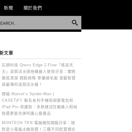
新聞
關於我們
新文章
石頭科技 Qrevo Edge 2 Flow「搖滾天
王」滾筒活水掃拖機器人使用分享：實現
徹底清潔 輕鬆跨障 零纏繞毛髮 是最智慧
與最薄的滾筒活水機！
開箱 Marvel’s Spider-Man |
CASETiFY 聯名系列手機殼與筆電包和
iPad Pro 保護殼：多款樣式任蜘蛛人粉絲
挑選更能完美呵護心愛產品
MONTECH TEN 電腦機殼開箱分享：絕
對是小電腦主機首選！三種不同配置模式