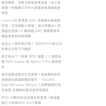
實測解密：免買大砲免買搖滾區！加上增
距鏡一秒解鎖1600mm超遠距專業級追星
視角
Luxsin X8 智慧型 DAC 耳機擴大機開箱
評測：全球首創AI調音！高功率輸出＋智
慧組抗偵測＋8 顆旗艦 DAC 雙單聲道架
構就是要給你發燒聲
為成立十週年而打造！ MONTECH君主科
技推出全新TEN機殼
終於推出了！華碩 ROG 旗艦 2.1 聲道音
響 ROG Gjallar 與 Raikiri II Pro 搖桿登
台
資料誤刪或格式化怎麼辦？技術頗析如何
透過資料救援軟體來幫忙： EaseUS
Data Recovery Wizard 三步驟簡單好用
且專業 這樣資料救回復原率極高
ROG 20週年紀念特展炸裂登場！現場體
驗打卡再抽ROG ALLY掌機