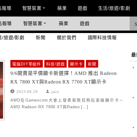
n Menu
品報導
智慧裝置
蘋果
遊戲
生活/旅遊/影劇
品報導
智慧裝置
蘋果
遊戲
際科技情報
活/旅遊/影劇
新聞
關於我們
國際科技情報
最
電腦DIY零組件
科技/遊戲
顯示卡
新聞
9/6開賣是平價顯卡新選擇！AMD 推出 Radeon
RX 7800 XT與Radeon RX 7700 XT顯示卡
2023.08.29
jazz
AMD在Gamescom大會上發表新款狂熱玩家級顯示卡－
AMD Radeon RX 7800 XT與Radeo […]