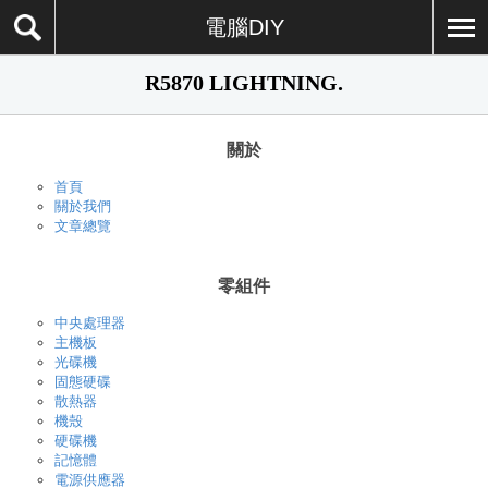
電腦DIY
R5870 LIGHTNING.
關於
首頁
關於我們
文章總覽
零組件
中央處理器
主機板
光碟機
固態硬碟
散熱器
機殼
硬碟機
記憶體
電源供應器