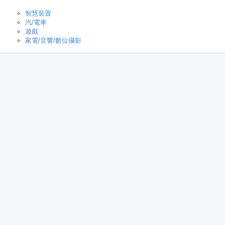
智慧裝置
汽/電車
遊戲
家電/音響/數位攝影