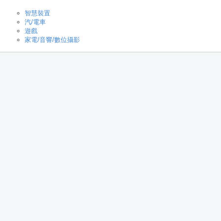
智慧裝置
汽/電車
遊戲
家電/音響/數位攝影