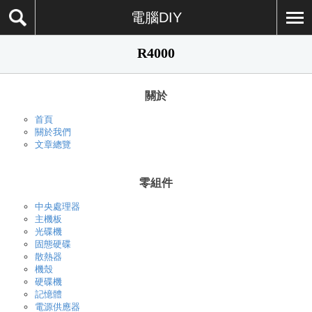
電腦DIY
R4000
關於
首頁
關於我們
文章總覽
零組件
中央處理器
主機板
光碟機
固態硬碟
散熱器
機殼
硬碟機
記憶體
電源供應器