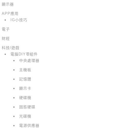
顯示器
APP應用
IG小技巧
電子
財經
科技/遊戲
電腦DIY零組件
中央處理器
主機板
記憶體
顯示卡
硬碟機
固態硬碟
光碟機
電源供應器