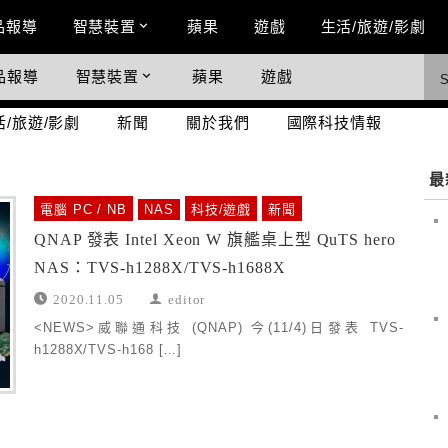
n Menu
品報導
智慧裝置
蘋果
遊戲
生活/旅遊/影劇
品報導
智慧裝置
蘋果
遊戲
際科技情報
活/旅遊/影劇
新聞
關於我們
國際科技情報
最
電腦 PC / NB
NAS
科技/遊戲
新聞
QNAP 發表 Intel Xeon W 旗艦桌上型 QuTS hero
NAS：TVS-h1288X/TVS-h1688X
2020.11.05
editor
<NEWS>威聯通科技 (QNAP) 今(11/4)日發表 TVS-
h1288X/TVS-h168 […]