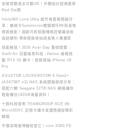
安裝塔散或水冷都OK！外觀設計超美還得
Red Dot獎
Insta360 Luna Ultra 創作者套裝開箱分
享：擁徠卡Summicron雙鏡頭可8K和長焦
微距錄影！首創可拆卸圖傳搖控螢幕並收
音超便利 帶來極致夜拍與長焦人像畫質
效能解放！2026 Acer Day 重磅開賣：
Swift Air 羽量級黑科技、Helios 破格搭
載 RTX 50 顯卡，登錄再抽 iPhone 18
Pro
ASUSTOR LOCKERSTOR 6 Gen2+
(AS6706T v2) NAS 系統開箱使用分享：
搭配六顆 Seagate 32TB NAS 硬碟讓你
輕鬆備份192GB海量資料！
十銓科技發表 TEAMGROUP ACE 8K
MicroSDXC 記憶卡讓大家盡情捕捉精彩
瞬間
平價演唱會神器就是它！vivo X300 FE