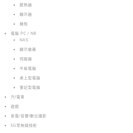
散熱器
顯示器
機殼
電腦 PC / NB
NAS
顯示螢幕
伺服器
平板電腦
桌上型電腦
筆記型電腦
汽/電車
遊戲
家電/音響/數位攝影
5G等無線技術