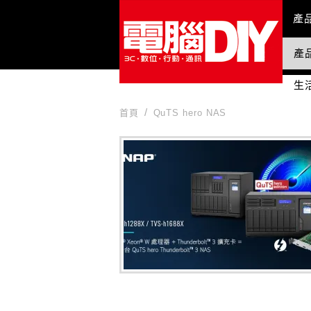
Mai
產
產
國
生
首頁
QuTS hero NAS
QuTS hero NAS