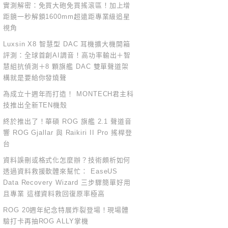
實測解密：免買大砲免買搖滾區！加上增
距鏡一秒解鎖1600mm超遠距專業級追星
視角
Luxsin X8 智慧型 DAC 耳機擴大機開箱
評測：全球首創AI調音！高功率輸出＋智
慧組抗偵測＋8 顆旗艦 DAC 雙單聲道架
構就是要給你發燒聲
為成立十週年而打造！ MONTECH君主科
技推出全新TEN機殼
終於推出了！華碩 ROG 旗艦 2.1 聲道音
響 ROG Gjallar 與 Raikiri II Pro 搖桿登
台
資料誤刪或格式化怎麼辦？技術頗析如何
透過資料救援軟體來幫忙： EaseUS
Data Recovery Wizard 三步驟簡單好用
且專業 這樣資料救回復原率極高
ROG 20週年紀念特展炸裂登場！現場體
驗打卡再抽ROG ALLY掌機