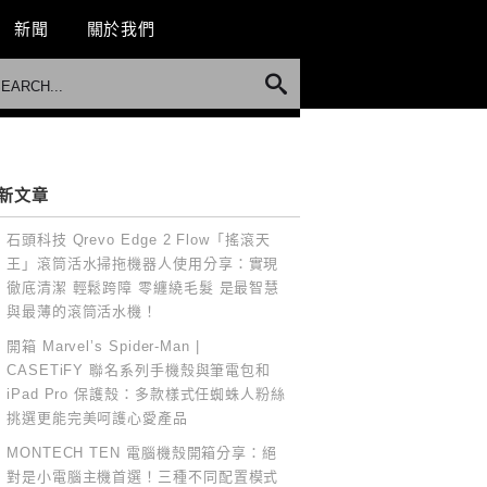
新聞
關於我們
新文章
石頭科技 Qrevo Edge 2 Flow「搖滾天
王」滾筒活水掃拖機器人使用分享：實現
徹底清潔 輕鬆跨障 零纏繞毛髮 是最智慧
與最薄的滾筒活水機！
開箱 Marvel’s Spider-Man |
CASETiFY 聯名系列手機殼與筆電包和
iPad Pro 保護殼：多款樣式任蜘蛛人粉絲
挑選更能完美呵護心愛產品
MONTECH TEN 電腦機殼開箱分享：絕
對是小電腦主機首選！三種不同配置模式