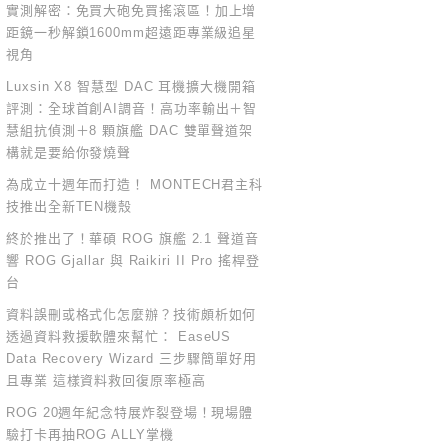
實測解密：免買大砲免買搖滾區！加上增
距鏡一秒解鎖1600mm超遠距專業級追星
視角
Luxsin X8 智慧型 DAC 耳機擴大機開箱
評測：全球首創AI調音！高功率輸出＋智
慧組抗偵測＋8 顆旗艦 DAC 雙單聲道架
構就是要給你發燒聲
為成立十週年而打造！ MONTECH君主科
技推出全新TEN機殼
終於推出了！華碩 ROG 旗艦 2.1 聲道音
響 ROG Gjallar 與 Raikiri II Pro 搖桿登
台
資料誤刪或格式化怎麼辦？技術頗析如何
透過資料救援軟體來幫忙： EaseUS
Data Recovery Wizard 三步驟簡單好用
且專業 這樣資料救回復原率極高
ROG 20週年紀念特展炸裂登場！現場體
驗打卡再抽ROG ALLY掌機