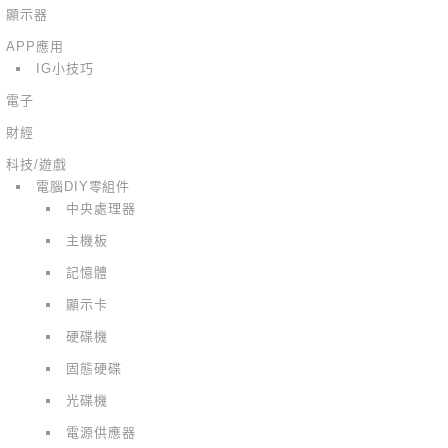
顯示器
APP應用
IG小技巧
電子
財經
科技/遊戲
電腦DIY零組件
中央處理器
主機板
記憶體
顯示卡
硬碟機
固態硬碟
光碟機
電源供應器