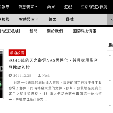
n Menu
品報導
智慧裝置
蘋果
遊戲
生活/旅遊/影劇
品報導
智慧裝置
蘋果
遊戲
際科技情報
活/旅遊/影劇
新聞
關於我們
國際科技情報
最
網通設備
SOHO族的天之叢雲NAS再進化，兼具家用影音
與遠端監控
2011.12.28
Nick
對於一位專職的網拍達人來說，每天的固定行程不外乎收
發電子郵件，同時轉發大量的文件、照片，頻繁地在廠商與
客戶之間往返周旋。往往達人們都會額外再聘請一位小幫
手，專職處理廠商聯繫...