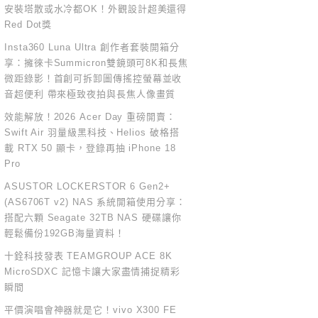
安裝塔散或水冷都OK！外觀設計超美還得
Red Dot獎
Insta360 Luna Ultra 創作者套裝開箱分
享：擁徠卡Summicron雙鏡頭可8K和長焦
微距錄影！首創可拆卸圖傳搖控螢幕並收
音超便利 帶來極致夜拍與長焦人像畫質
效能解放！2026 Acer Day 重磅開賣：
Swift Air 羽量級黑科技、Helios 破格搭
載 RTX 50 顯卡，登錄再抽 iPhone 18
Pro
ASUSTOR LOCKERSTOR 6 Gen2+
(AS6706T v2) NAS 系統開箱使用分享：
搭配六顆 Seagate 32TB NAS 硬碟讓你
輕鬆備份192GB海量資料！
十銓科技發表 TEAMGROUP ACE 8K
MicroSDXC 記憶卡讓大家盡情捕捉精彩
瞬間
平價演唱會神器就是它！vivo X300 FE