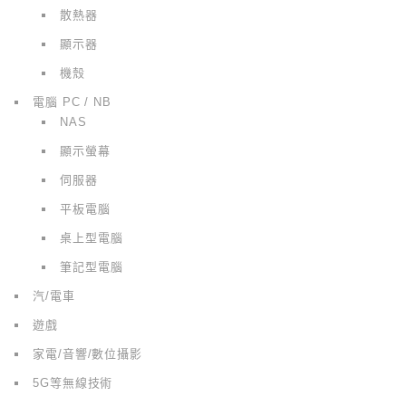
散熱器
顯示器
機殼
電腦 PC / NB
NAS
顯示螢幕
伺服器
平板電腦
桌上型電腦
筆記型電腦
汽/電車
遊戲
家電/音響/數位攝影
5G等無線技術