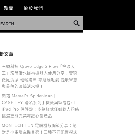
新聞
關於我們
新文章
石頭科技 Qrevo Edge 2 Flow「搖滾天
王」滾筒活水掃拖機器人使用分享：實現
徹底清潔 輕鬆跨障 零纏繞毛髮 是最智慧
與最薄的滾筒活水機！
開箱 Marvel’s Spider-Man |
CASETiFY 聯名系列手機殼與筆電包和
iPad Pro 保護殼：多款樣式任蜘蛛人粉絲
挑選更能完美呵護心愛產品
MONTECH TEN 電腦機殼開箱分享：絕
對是小電腦主機首選！三種不同配置模式