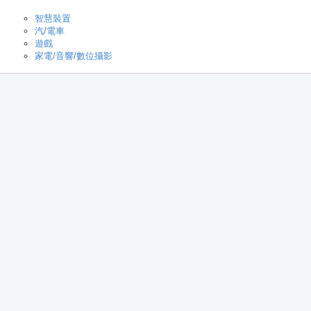
智慧裝置
汽/電車
遊戲
家電/音響/數位攝影