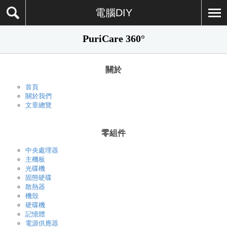
電腦DIY
PuriCare 360°
關於
首頁
關於我們
文章總覽
零組件
中央處理器
主機板
光碟機
固態硬碟
散熱器
機殼
硬碟機
記憶體
電源供應器