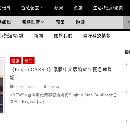
n Menu
品報導
智慧裝置
蘋果
遊戲
生活/旅遊/影劇
品報導
智慧裝置
蘋果
遊戲
際科技情報
活/旅遊/影劇
新聞
關於我們
國際科技情報
最
遊戲
新聞
《Project CARS 3》繁體中文版將於今夏急速登
場！
2020.06.05
editor
<NEWS>台灣萬代南夢宮娛樂與Slightly Mad Studios今日
宣布，Project […]