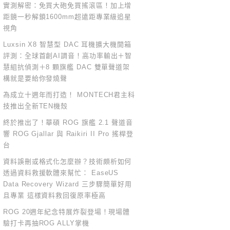
實測解密：免買大砲免買搖滾區！加上增
距鏡一秒解鎖1600mm超遠距專業級追星
視角
Luxsin X8 智慧型 DAC 耳機擴大機開箱
評測：全球首創AI調音！高功率輸出＋智
慧組抗偵測＋8 顆旗艦 DAC 雙單聲道架
構就是要給你發燒聲
為成立十週年而打造！ MONTECH君主科
技推出全新TEN機殼
終於推出了！華碩 ROG 旗艦 2.1 聲道音
響 ROG Gjallar 與 Raikiri II Pro 搖桿登
台
資料誤刪或格式化怎麼辦？技術頗析如何
透過資料救援軟體來幫忙： EaseUS
Data Recovery Wizard 三步驟簡單好用
且專業 這樣資料救回復原率極高
ROG 20週年紀念特展炸裂登場！現場體
驗打卡再抽ROG ALLY掌機