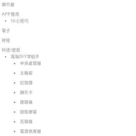
顯示器
APP應用
IG小技巧
電子
財經
科技/遊戲
電腦DIY零組件
中央處理器
主機板
記憶體
顯示卡
硬碟機
固態硬碟
光碟機
電源供應器