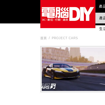
Mai
產
產
國
生
首頁
PROJECT CARS
PROJECT CARS