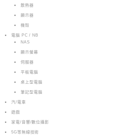
散熱器
顯示器
機殼
電腦 PC / NB
NAS
顯示螢幕
伺服器
平板電腦
桌上型電腦
筆記型電腦
汽/電車
遊戲
家電/音響/數位攝影
5G等無線技術