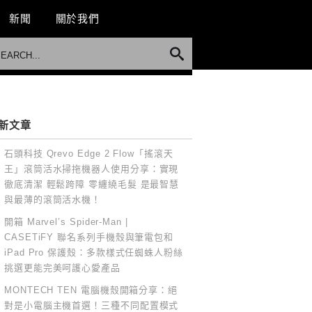
新聞
關於我們
新文章
石頭科技 Qrevo Edge 2 Flow「搖滾天
王」滾筒活水掃拖機器人使用分享：實現
徹底清潔 輕鬆跨障 零纏繞毛髮 是最智慧
與最薄的滾筒活水機！
開箱 Marvel’s Spider-Man |
CASETiFY 聯名系列手機殼與筆電包和
iPad Pro 保護殼：多款樣式任蜘蛛人粉絲
挑選更能完美呵護心愛產品
MONTECH TEN 電腦機殼開箱分享：絕
對是小電腦主機首選！三種不同配置模式