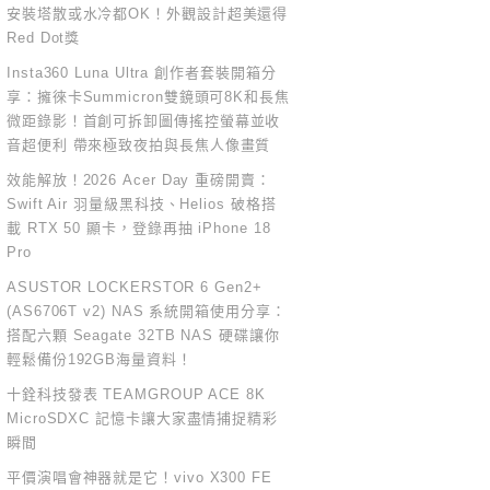
安裝塔散或水冷都OK！外觀設計超美還得
Red Dot獎
Insta360 Luna Ultra 創作者套裝開箱分
享：擁徠卡Summicron雙鏡頭可8K和長焦
微距錄影！首創可拆卸圖傳搖控螢幕並收
音超便利 帶來極致夜拍與長焦人像畫質
效能解放！2026 Acer Day 重磅開賣：
Swift Air 羽量級黑科技、Helios 破格搭
載 RTX 50 顯卡，登錄再抽 iPhone 18
Pro
ASUSTOR LOCKERSTOR 6 Gen2+
(AS6706T v2) NAS 系統開箱使用分享：
搭配六顆 Seagate 32TB NAS 硬碟讓你
輕鬆備份192GB海量資料！
十銓科技發表 TEAMGROUP ACE 8K
MicroSDXC 記憶卡讓大家盡情捕捉精彩
瞬間
平價演唱會神器就是它！vivo X300 FE